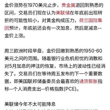
金价涨势在1970美元止步，
贵金属
退回到熟悉的
区间，交易员们现在认为
美联储
在年底前出现转
折的可能性较小，对黄金构成压力，
荷兰国际集
团
预计，年底前还会有一次加息，然后是减息--
金价上涨。
周三欧洲时段早盘，金价回撤到熟悉的1950-60
美元之间的范围。随着银行业危机担忧的消散和
对5月加息的押注的恢复，市场上的波动性已经消
失了。交易员们在等待周五发布的下一个重要数
据，即美国联邦储备委员会最喜欢的
通货膨胀
指
标--个人消费支出--价格指数(PCE)。
美联储今年不太可能降息