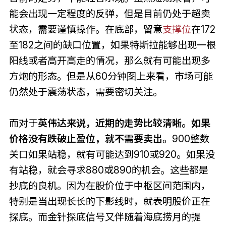
能会出现一定程度的反弹，但是目前仍处于超卖
状态，需要谨慎操作。在底部，留意
支撑位
在172
至182之间的缺口位置，如果特斯拉能够出现一根
阳线或者高开高走的情况，那么就有可能出现多
方炮的形态。但是从60分钟图上来看，市场可能
仍然处于震荡状态，需要密切关注。
而对于
英伟达来说，近期的走势比较清晰。如果
价格没有跌破止盈位，就不需要卖出。
900整数
关口如果站稳，就有可能达到910或920。如果没
有站稳，就会寻求880或890的机会。这些都是
抄底的良机。因为在股价位于中枢区间范围内，
特别是当出现长长的下影线时，就表明股价正在
探底。而金针探底信号又伴随着海底捞月的提