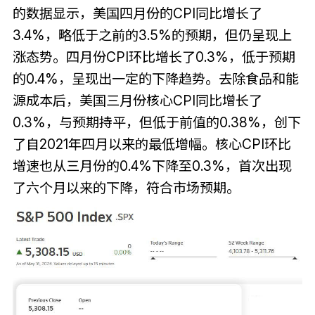
的数据显示，美国四月份的CPI同比增长了
3.4%，略低于之前的3.5%的预期，但仍呈现上
涨态势。四月份CPI环比增长了0.3%，低于预期
的0.4%，呈现出一定的下降趋势。去除食品和能
源成本后，美国三月份核心CPI同比增长了
0.3%，与预期持平，但低于前值的0.38%，创下
了自2021年四月以来的最低增幅。核心CPI环比
增速也从三月份的0.4%下降至0.3%，首次出现
了六个月以来的下降，符合市场预期。