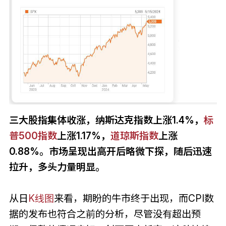
三大股指集体收涨，纳斯达克指数上涨1.4%，
标
普500指数
上涨1.17%，
道琼斯指数
上涨
0.88%。市场呈现出高开后略微下探，随后迅速
拉升，多头力量明显。
从日
K线图
来看，期盼的牛市终于出现，而CPI数
据的发布也符合之前的分析，尽管没有超出预