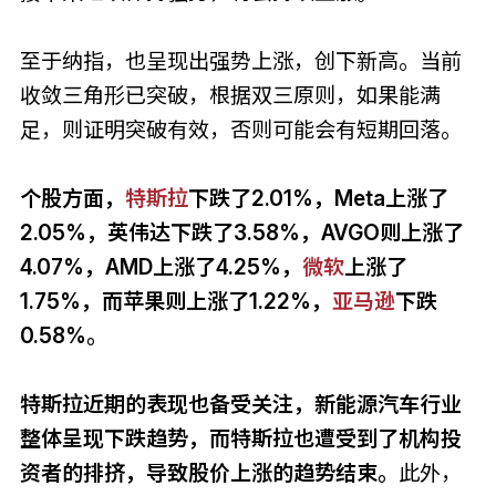
至于纳指，也呈现出强势上涨，创下新高。当前
收敛三角形已突破，根据双三原则，如果能满
足，则证明突破有效，否则可能会有短期回落。
个股方面，
特斯拉
下跌了2.01%，Meta上涨了
2.05%，英伟达下跌了3.58%，AVGO则上涨了
4.07%，AMD上涨了4.25%，
微软
上涨了
1.75%，而苹果则上涨了1.22%，
亚马逊
下跌
0.58%。
特斯拉近期的表现也备受关注，新能源汽车行业
整体呈现下跌趋势，而特斯拉也遭受到了机构投
资者的排挤，导致股价上涨的趋势结束。
此外，