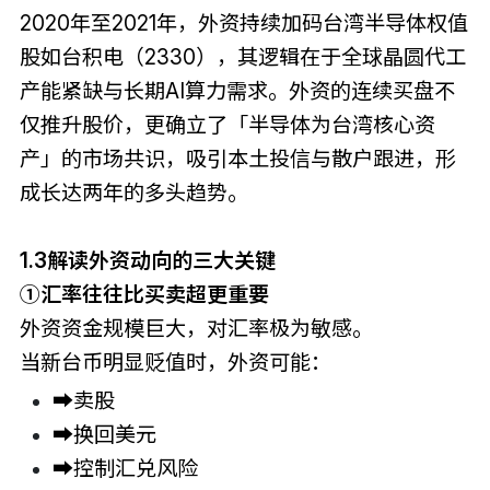
2020年至2021年，外资持续加码台湾半导体权值
股如台积电（2330），其逻辑在于全球晶圆代工
产能紧缺与长期AI算力需求。外资的连续买盘不
仅推升股价，更确立了「半导体为台湾核心资
产」的市场共识，吸引本土投信与散户跟进，形
成长达两年的多头趋势。
1.3
解读外资动向的三大关键
①汇率往往比买卖超更重要
外资资金规模巨大，对汇率极为敏感。
当新台币明显贬值时，外资可能：
➡卖股
➡换回美元
➡控制汇兑风险