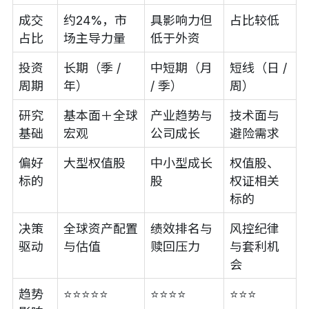
成交
约24%，市
具影响力但
占比较低
占比
场主导力量
低于外资
投资
长期（季 /
中短期（月
短线（日 /
周期
年）
/ 季）
周）
研究
基本面＋全球
产业趋势与
技术面与
基础
宏观
公司成长
避险需求
偏好
大型权值股
中小型成长
权值股、
标的
股
权证相关
标的
决策
全球资产配置
绩效排名与
风控纪律
驱动
与估值
赎回压力
与套利机
会
趋势
⭐⭐⭐⭐⭐
⭐⭐⭐⭐
⭐⭐⭐