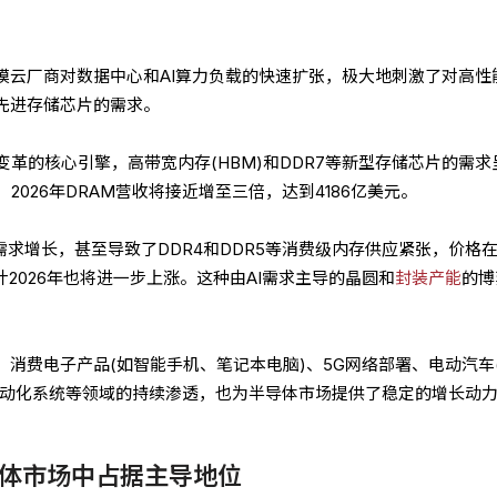
规模云厂商对数据中心和AI算力负载的快速扩张，极大地刺激了对高性
及先进存储芯片的需求。
革的核心引擎，高带宽内存(HBM)和DDR7等新型存储芯片的需求
2026年DRAM营收将接近增至三倍，达到4186亿美元。
的需求增长，甚至导致了DDR4和DDR5等消费级内存供应紧张，价格
计2026年也将进一步上涨。这种由AI需求主导的晶圆和
封装产能
的博
，消费电子产品(如智能手机、笔记本电脑)、5G网络部署、电动汽车(
业自动化系统等领域的持续渗透，也为半导体市场提供了稳定的增长动
体市场中占据主导地位