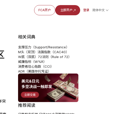
FCA开户
立即开户
登录
简体中文
相关词典
支撑压力（Support/Resistance）
区
M头（双顶）
法国指数（CAC40）
W底（双底）
72法则（Rule of 72）
威廉指标（W%R）
消费者信心指数（CCI）
ADR（美国存托凭证）
年突
推荐阅读