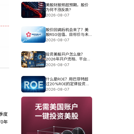
美股财报频超预期，股价
为何不涨反跌?
2026-08-07
股价回调后机会来了？美
股RSG估值、目标价与未
来空间解析
2026-08-07
投资美股开户怎么做？
2026年开户流程、平台选
择与费用指南
2026-08-07
什么是ROE？用巴菲特超
过20%ROE的定律投资真
的可以？
2026-08-07
季度
0年