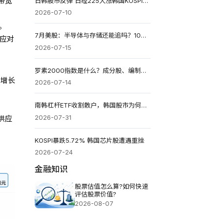
日韩股市反弹 日经225大涨韩国KOSPI触发熔断
带宽
2026-07-10
。
7月美股：半导体与存储还能追吗？10大标的买点与配置策略
以应对
2026-07-15
罗素2000指数是什么？成分股、编制方式、ETF投资与风险解析
著增长
2026-07-14
南韩杠杆ETF收割散户，韩国股市为何失控?
2026-07-31
供应
KOSPI暴跌5.72% 韩国芯片股遭遇重挫
2026-07-24
金融知识
股票估值怎么算?如何快速
评估股票价值?
2026-08-07