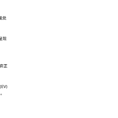
能处
呈现
在
弈正
EV)
力。