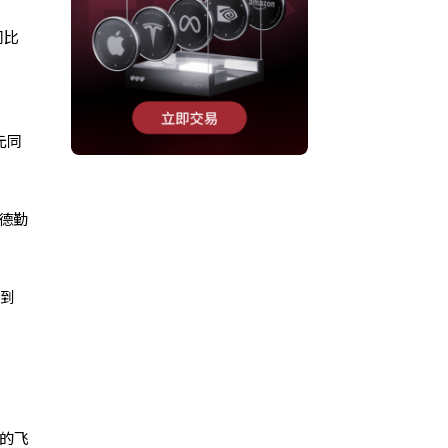
同比
元同
。德勤
长到
术的飞