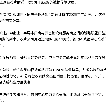
成至逻辑芯片附近，以实现TB/s级的数据传输速度。
CPO)和线性可插拔光模块(LPO)预计将在2026年广泛应用，这
并提升带宽效率。
加速。AI企业、半导体厂商与云基础设施服务商之间的战略联盟日益
周期的到来。芯片公司更通过"循环融资"模式，推动AI数据中心堆栈
作。
期发展前景向好的大趋势已定，但当下仍潜藏多重现实挑战与潜在风
隐忧，新产能集中释放或将打破 DRAM 供需格局，引发芯片价格
构性分化，AI 芯片营收贡献突出但销量占比极低，而手机、汽车、
易造成行业发展失衡。
先进产能零和博弈、数据中心电力供给受限、地缘政治干预供应链、
力。