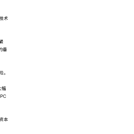
些技术
紧
的垂
险。
大幅
PC
资本