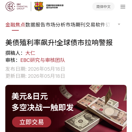
简体中文
课程
金融焦点
数据报告
市场分析
市场期刊
交易软件
订单流
EA
美债殖利率飙升!全球债市拉响警报
撰稿人：
大仁
审核：
EBC研究与审核团队
发布日期: 2026年05月18日
更新日期: 2026年05月18日