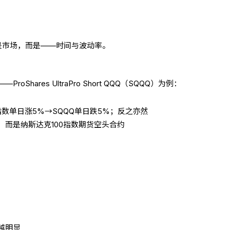
是市场，而是——时间与波动率。
Shares UltraPro Short QQQ（SQQQ）为例：
指数单日涨5%→SQQQ单日跌5%；反之亦然
，而是纳斯达克100指数期货空头合约
越明显