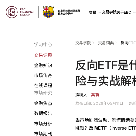
交易学院
交易
关于EBC
交易学院
交易词典
学习中心
交易词典
反向ETF
金融知识
市场传奇
险与实战解析
在线课程
市场研究
撰稿人：
莫莉
发布日期: 2026年05月11日
更新
金融焦点
数据报告
当市场剧烈波动、恐慌情绪蔓
市场分析
赚钱？
反向ETF
（Inverse
市场期刊