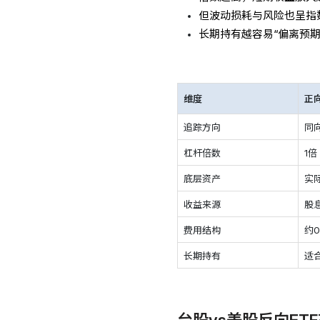
但波动损耗与风险也呈指
长期持有越容易“偏离预期
维度
正
追踪方向
同
杠杆倍数
1倍
底层资产
实
收益来源
股息
费用结构
约0
长期持有
适
台股vs美股反向ET