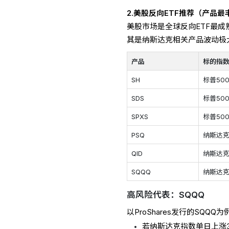
2.美股
反向ETF推荐
（产品最
美股市场是全球反向ETF最
其是纳斯达克相关产品波动极
产品
标的指
SH
标普50
SDS
标普50
SPXS
标普50
PSQ
纳斯达克
QID
纳斯达克
SQQQ
纳斯达克
高风险代表：SQQQ
以ProShares发行的SQQQ为
若纳斯达克指数单日上涨