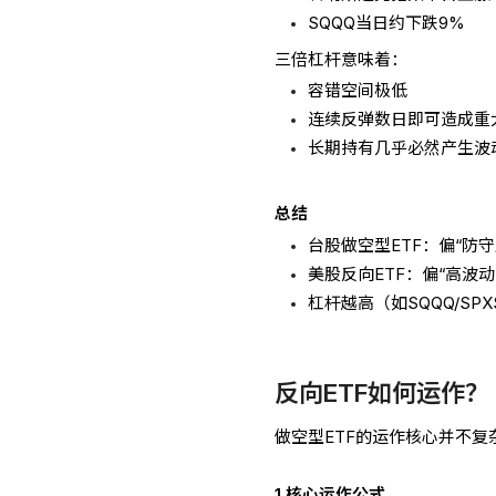
SQQQ当日约下跌9%
三倍杠杆意味着：
容错空间极低
连续反弹数日即可造成重
长期持有几乎必然产生波
总结
台股做空型ETF：偏“防
美股反向ETF：偏“高波动
杠杆越高（如SQQQ/S
反向ETF如何运作？
做空型ETF的运作核心并不复
1.核心运作公式