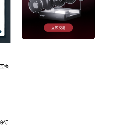
与互换
的衍