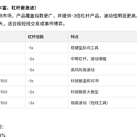
丰富、杠杆最激进）
成熟市场，产品覆盖指数更广，并提供-3倍杠杆产品，波动性明显更高
大，适合极短线交易或事件博弈。
数
杠杆倍数
特点
0
-1x
稳健型反向工具
0
-2x
中等杠杆，波动增强
0
-3x
高风险高波动
100
-1x
科技股温和对冲
100
-2x
科技股放大做空
100
-3x
极高波动（短线工具）
例：
3%