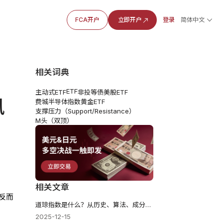
FCA开户
立即开户
登录
简体中文
相关词典
ETF
主动式ETF
非投等债
美股ETF
风
费城半导体指数
黄金ETF
支撑压力（Support/Resistance）
M头（双顶）
相关文章
反而
道琼指数是什么？从历史、算法、成分股明白怎么看与用？
2025-12-15