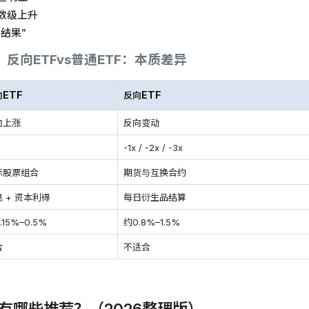
数级上升
结果”
反向ETFvs普通ETF：本质差异
ETF
ETF
向
反向
向上涨
反向变动
-1x / -2x / -3x
际股票组合
期货与互换合约
 + 资本利得
每日衍生品结算
.15%–0.5%
约0.8%–1.5%
合
不适合
F有哪些推荐？（2026整理版）