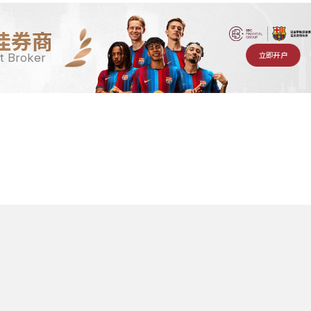
佳券商
立即开户
t Broker