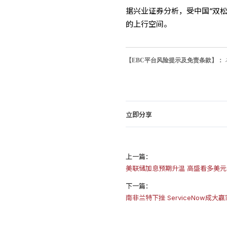
据兴业证券分析，受中国“双
的上行空间。
【EBC平台风险提示及免责条款】：
立即分享
上一篇：
美联储加息预期升温 高盛看多美元
下一篇：
南非兰特下挫 ServiceNow成大赢