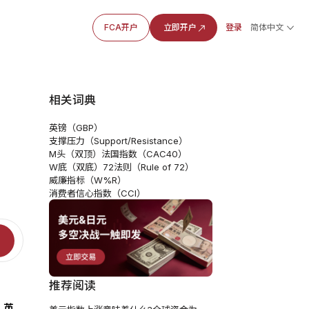
FCA开户
立即开户
登录
简体中文
相关词典
英镑（GBP）
支撑压力（Support/Resistance）
M头（双顶）
法国指数（CAC40）
W底（双底）
72法则（Rule of 72）
威廉指标（W%R）
消费者信心指数（CCI）
推荐阅读
，
英