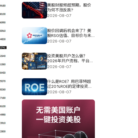
美股财报频超预期，股价
为何不涨反跌?
2026-08-07
股价回调后机会来了？美
股RSG估值、目标价与未
来空间解析
2026-08-07
投资美股开户怎么做？
2026年开户流程、平台选
择与费用指南
2026-08-07
什么是ROE？用巴菲特超
过20%ROE的定律投资真
的可以？
2026-08-07