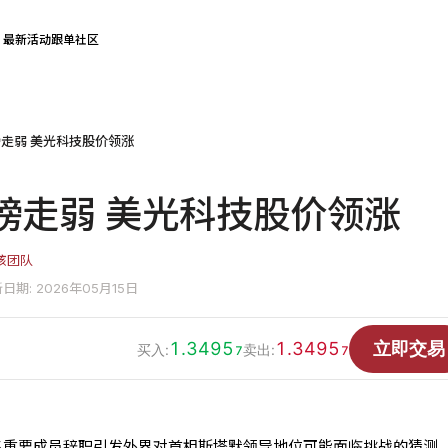
最新活动
跟单社区
走弱 美光科技股价领涨
镑走弱 美光科技股价领涨
核团队
日期: 2026年05月15日
1.3495
1.3495
立即交易
买入:
卖出:
7
7
一名重要成员辞职引发外界对首相斯塔默领导地位可能面临挑战的猜测