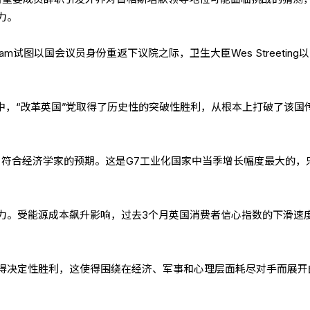
力。
ham试图以国会议员身份重返下议院之际，卫生大臣Wes Streeting以
举中，“改革英国”党取得了历史性的突破性胜利，从根本上打破了该国
%，符合经济学家的预期。这是G7工业化国家中当季增长幅度最大的，
力。受能源成本飙升影响，过去3个月英国消费者信心指数的下滑速
得决定性胜利，这使得围绕在经济、军事和心理层面耗尽对手而展开