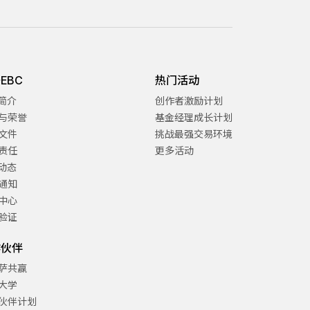
EBC
热门活动
C简介
创作者激励计划
与荣誉
基金经理成长计划
文件
挑战最强交易环境
责任
更多活动
C动态
通知
中心
验证
作伙伴
萨共赢
大学
伙伴计划