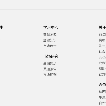
件
学习中心
关于
交易词典
EB
金
金融知识
奖项
市场传奇
法律
社会
市场研究
EB
公告
金融焦点
帮助
数据报告
官方
市场期刊
合
与巴
牛津
合作