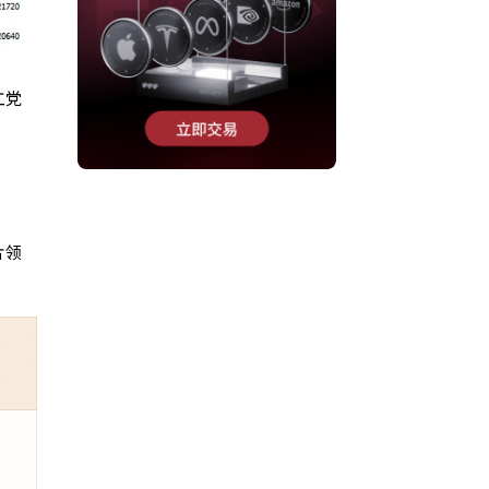
工党
片领