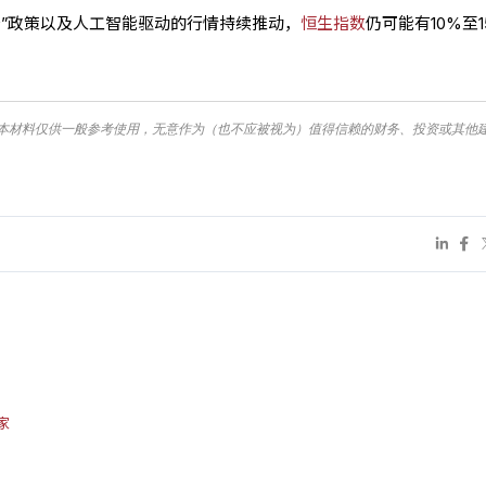
松”政策以及人工智能驱动的行情持续推动，
恒生指数
仍可能有10%至1
本材料仅供一般参考使用，无意作为（也不应被视为）值得信赖的财务、投资或其他
家