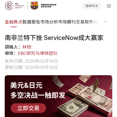
简体中文
课程
金融焦点
数据报告
市场分析
市场期刊
交易软件
订单流
EA
南非兰特下挫 ServiceNow成大赢家
撰稿人：
林欣
审核：
EBC研究与审核团队
发布日期: 2026年05月19日
更新日期: 2026年05月19日