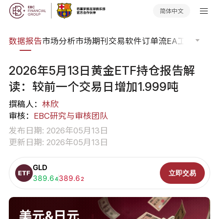
简体中文
焦点
数据报告
市场分析
市场期刊
交易软件
订单流
EA工具库
交易
2026年5月13日黄金ETF持仓报告解
读：较前一个交易日增加1.999吨
撰稿人：
林欣
审核：
EBC研究与审核团队
发布日期: 2026年05月13日
更新日期: 2026年05月13日
GLD
立即交易
买入:
389.6
卖出:
389.6
4
2