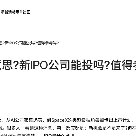
最新活动
跟单社区
思?新IPO公司能投吗?值得参与吗?
意思?新IPO公司能投吗?值得
象，从AI公司密集递表，到SpaceX这类超级独角兽被传出上市计划
升温。很多人一看到这种消息，第一反应都是：新机会是不是来了?但
问题必须先搞清楚——
IPO是什么意思
。