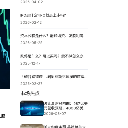
2026-04-02
IPO是什么?IPO就是上市吗?
2026-02-12
资本公积是什么？能转增资、发股利吗？来源与用途全解析
2026-05-28
跌停是什么？可以买吗？卖不掉怎么办？台股VS美股机制
2025-12-17
「硅谷钢铁侠」埃隆·马斯克疯魔的首富之路
2023-02-27
市场热点
波克夏财报前瞻：987亿美
元营收预期，4000亿美元
现金如何布局?
2026-08-07
入股
美元指数走弱 英镑兑美元