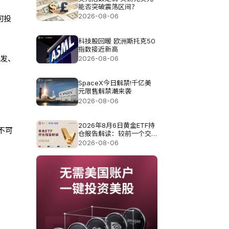
能否突破震荡区间？
2026-08-06
何投
科技股回暖 欧洲斯托克50
指数接近新高
研发、
2026-08-06
SpaceX今日解禁!千亿美
元限售解禁潮来袭
2026-08-06
2026年8月6日黄金ETF持
不可
仓报告解读：较前一个交
易日增加4.851吨
2026-08-06