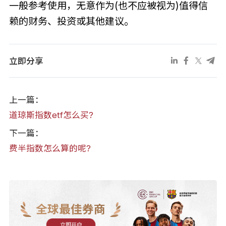
一般参考使用，无意作为(也不应被视为)值得信
赖的财务、投资或其他建议。
立即分享
上一篇：
道琼斯指数etf怎么买?
下一篇：
费半指数怎么算的呢?
全球最佳券商
立即开户