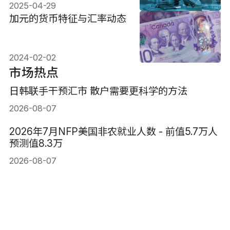
2025-04-29
加元的货币特征与汇率动态
2024-02-02
市场热点
日韩联手干预汇市 散户需要更科学的方法
2026-08-07
2026年7月NFP美国非农就业人数 - 前值5.7万人
预测值8.3万
2026-08-07