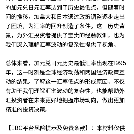
的加元兑日元汇率达到了历史最低点，但随着时
间的推移，加拿大和日本通过政策调整逐步走出
了困境，为汇率的回升创造了条件。这一历史背
景，为外汇投资者提供了宝贵的经验教训，也为
我们深入理解汇率波动的复杂性提供了视角。
总体来看，加元兑日元历史最低汇率出现在1995
年，这一时刻是全球经济动荡和两国经济政策互
动的结果。了解这一汇率低点的形成原因，不仅
有助于我们理解汇率波动的复杂性，也能帮助外
汇投资者在未来更好地把握市场动向，做出更加
精准的投资决策。
【EBC平台风险提示及免责条款】：本材料仅供