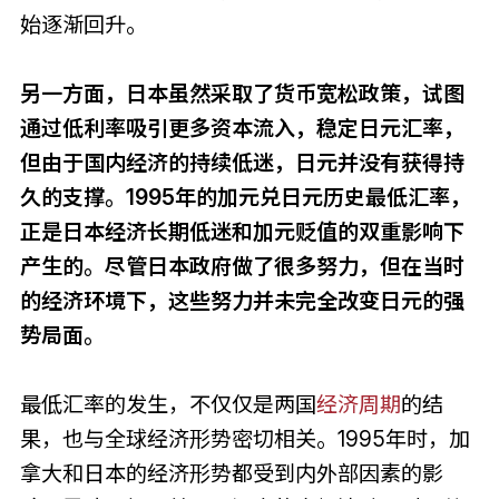
始逐渐回升。
另一方面，日本虽然采取了货币宽松政策，试图
通过低利率吸引更多资本流入，稳定日元汇率，
但由于国内经济的持续低迷，日元并没有获得持
久的支撑。1995年的加元兑日元历史最低汇率，
正是日本经济长期低迷和加元贬值的双重影响下
产生的。尽管日本政府做了很多努力，但在当时
的经济环境下，这些努力并未完全改变日元的强
势局面。
最低汇率的发生，不仅仅是两国
经济周期
的结
果，也与全球经济形势密切相关。1995年时，加
拿大和日本的经济形势都受到内外部因素的影