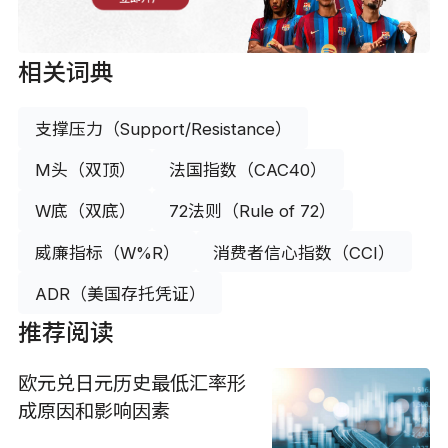
相关词典
支撑压力（Support/Resistance）
M头（双顶）
法国指数（CAC40）
W底（双底）
72法则（Rule of 72）
威廉指标（W%R）
消费者信心指数（CCI）
ADR（美国存托凭证）
推荐阅读
欧元兑日元历史最低汇率形
成原因和影响因素