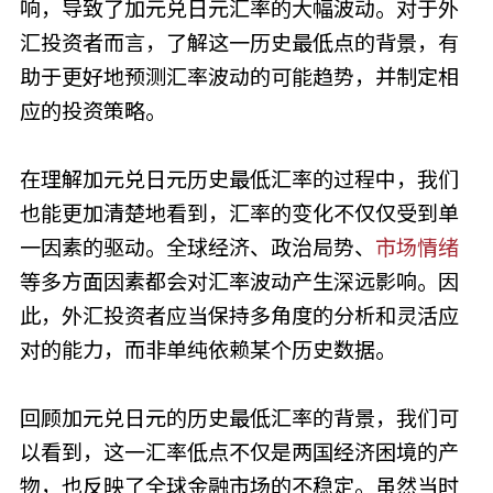
响，导致了加元兑日元汇率的大幅波动。对于外
汇投资者而言，了解这一历史最低点的背景，有
助于更好地预测汇率波动的可能趋势，并制定相
应的投资策略。
在理解加元兑日元历史最低汇率的过程中，我们
也能更加清楚地看到，汇率的变化不仅仅受到单
一因素的驱动。全球经济、政治局势、
市场情绪
等多方面因素都会对汇率波动产生深远影响。因
此，外汇投资者应当保持多角度的分析和灵活应
对的能力，而非单纯依赖某个历史数据。
回顾加元兑日元的历史最低汇率的背景，我们可
以看到，这一汇率低点不仅是两国经济困境的产
物，也反映了全球金融市场的不稳定。虽然当时