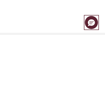
EBC金融集团是由以下公司集团共享的联合品牌
EBC Financial Group (SVG) LLC 在圣文森特与格林纳丁斯金融服务管理局注
册并授权运营，注册号为353 LLC 2020。
其他相关实体：
EBC Financial Group (UK) Limited 由英国金融行为监管局(FCA)授权和监
管，监管编号：927552，网址：
www.ebcfin.co.uk