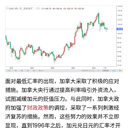
面对最低汇率的出现，加拿大采取了积极的应对
措施。加拿大央行通过提高利率吸引外资流入，
试图减缓加元的贬值压力。与此同时，加拿大政
府加强了
财政政策
的调控，采取了一系列刺激经
济复苏的措施。然而，这些努力的效果并不立即
显现，直到1996年之后，加元兑日元的汇率才开