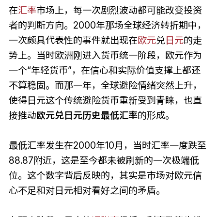
在
汇率
市场上，每一次剧烈波动都可能改变投资
者的判断方向。2000年那场全球经济转折期中，
一次颇具代表性的事件就出现在
欧元
兑
日元
的走
势上。当时欧洲刚进入货币统一阶段，欧元作为
一个“年轻货币”，在信心和实际价值支撑上都还
不算稳固。而那一年，全球避险情绪突然上升，
使得日元这个传统避险货币重新受到青睐，也直
接推动
欧元兑日元历史最低汇率
的形成。
最低汇率发生在2000年10月，当时汇率一度跌至
88.87附近，这是至今都未被刷新的一次极端低
位。这个数字背后反映的，其实是市场对欧元信
心不足和对日元相对看好之间的矛盾。