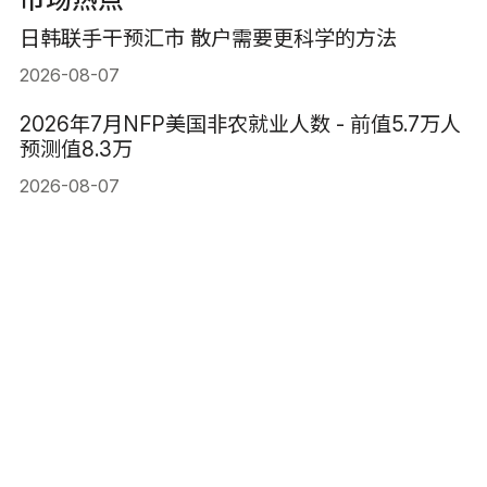
日韩联手干预汇市 散户需要更科学的方法
2026-08-07
2026年7月NFP美国非农就业人数 - 前值5.7万人
预测值8.3万
2026-08-07