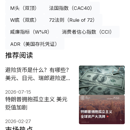
M头（双顶）
法国指数（CAC40）
W底（双底）
72法则（Rule of 72）
威廉指标（W%R）
消费者信心指数（CCI）
ADR（美国存托凭证）
推荐阅读
避险货币是什么？有哪些？
美元、日元、瑞郎避险逻辑
与投资策略
2026-07-15
特朗普拥抱孤立主义 美元
贬值加剧
2026-02-27
市场热点