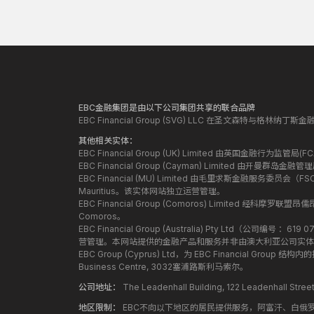
EBC金融集团是由以下公司集团共享的联合品牌
EBC Financial Group (SVG) LLC 在圣文森特与格林
其他相关实体：
EBC Financial Group (UK) Limited 由英国金融行为
EBC Financial Group (Cayman) Limited 由开曼
EBC Financial (MU) Limited 由毛里求斯金融服务委员会（FSC）授
Mauritius。该实体网站独立运营管理。
EBC Financial Group (Comoros) Limited 经科摩罗联
Comoros。
EBC Financial Group (Australia) Pty Ltd（公
营管理。本网站提供的金融产品和服务并非由澳大利亚公司实体
EBC Group (Cyprus) Ltd，为 EBC Financial G
Business Centre, 3032塞浦路斯利马索尔。
公司地址：
The Leadenhall Building, 122 Leadenhall S
地区限制：
EBC不向以下地区的居民提供服务，阿富汗、白俄