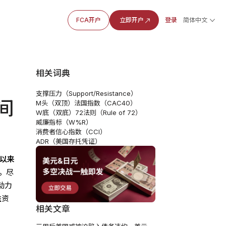
FCA开户
立即开户
登录
简体中文
相关词典
支撑压力（Support/Resistance）
间
M头（双顶）
法国指数（CAC40）
W底（双底）
72法则（Rule of 72）
威廉指标（W%R）
消费者信心指数（CCI）
ADR（美国存托凭证）
日以来
。
尽
动力
益资
相关文章