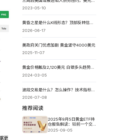
三周后美国或被迫陷入债务违约，美元指数连续两个交易日反弹
2023-05-10
黄昏之星是什么K线形态？顶部反转信号识别与实战技巧2026
2026-06-17
美政府关门忧虑加剧 黄金坚守4000美元
2025-11-07
黄金价格触及2,120美元 白银多头趋势持续
2024-03-05
波段交易是什么？怎么操作？技术指标、实战策略与避坑指南
2026-07-08
推荐阅读
2025年9月5日黄金ETF持
仓报告解读：较前一个交
易日减少2.29吨
2025-09-05
据更