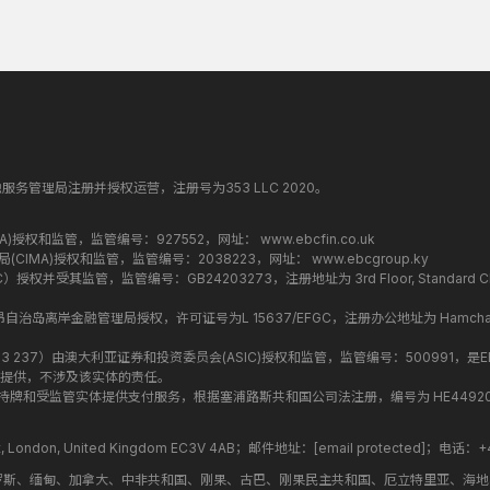
纳丁斯金融服务管理局注册并授权运营，注册号为353 LLC 2020。
监管局(FCA)授权和监管，监管编号：927552，网址：
www.ebcfin.co.uk
群岛金融管理局(CIMA)授权和监管，监管编号：2038223，网址：
www.ebcgroup.ky
权并受其监管，监管编号：GB24203273，注册地址为 3rd Floor, Standard Chartered T
盟昂儒昂自治岛离岸金融管理局授权，许可证号为L 15637/EFGC，注册办公地址为 Hamchako, Mutsa
司编号 ：619 073 237）由澳大利亚证券和投资委员会(ASIC)授权和监管，监管编号：500991，是E
提供，不涉及该实体的责任。
roup 结构内的持牌和受监管实体提供支付服务，根据塞浦路斯共和国公司法注册，编号为 HE449205，注
treet, London, United Kingdom EC3V 4AB；邮件地址：
[email protected]
；电话：+44
罗斯、缅甸、加拿大、中非共和国、刚果、古巴、刚果民主共和国、厄立特里亚、海