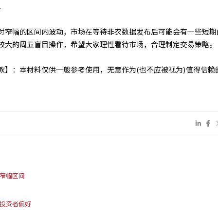
。
对窄幅的区间内波动，市场在等待非农数据发布后可能会有一些短期
较大的周五盲目操作，希望大家理性看待市场，合理制定交易策略。
条款】：本材料仅供一般参考使用，无意作为(也不应被视为)值得信赖
天窄幅区间
响投资者偏好