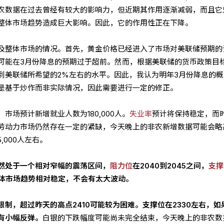
农数据在过去曾经有较大的影响力，但近期其作用逐渐减弱，而且它
整体市场趋势造成巨大影响。因此，它的作用性正在下降。
及整体市场的情况。首先，黄金价格已经进入了市场对美联储预期的
可能在3月份降息的预期过于超前。然而，根据美联储的货币政策目
到美联储所希望的2%左右的水平。因此，我认为明年3月份降息的概
是基于炒作而非实际情况，因此需要进行一定的修正。
市场预计新增就业人数为180,000人。
失业率
预计将保持稳定，而
劳动力市场仍然存在一定的紧缺，今天晚上的非农新增数据可能会略
,000人左右。
然处于一个相对窄幅的震荡区间，
阻力位
在2040到2045之间，
支撑
，整体市场趋势相对稳定，不会有太大波动。
制，超过昨天的高点2410可能较为困难。支撑位在2330左右，如
有小幅反弹。
白银的下跌幅度可能尚未完全结束，今天晚上的非农数