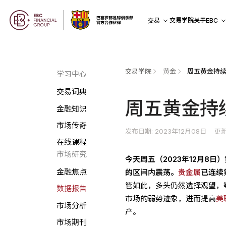
交易学院
交易
关于EBC
交易学院
黄金
周五黄金持续
学习中心
交易词典
周五黄金持
金融知识
市场传奇
发布日期: 2023年12月08日
更新
在线课程
市场研究
今天周五（2023年12月8
金融焦点
的区间内震荡。
贵金属
已连续
管如此，多头仍然选择观望，
数据报告
市场的弱势迹象，进而提高
美
市场分析
产。
市场期刊