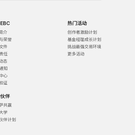
EBC
热门活动
C简介
创作者激励计划
与荣誉
基金经理成长计划
文件
挑战最强交易环境
责任
更多活动
C动态
通知
中心
验证
作伙伴
萨共赢
大学
伙伴计划