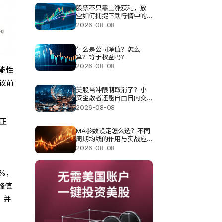
股票不只靠上涨获利，放
空如何捕捉下跌行情中的
机会？
2026-08-08
什么是公司净值？怎么
算？等于权益吗？
2026-08-08
能性
协议前
美股当冲限制取消了？小
资金散者还能自由日内交
易吗？
2026-08-08
正
MA参数设定怎么选？不同
周期均线的作用与实战应
用分析
2026-08-08
4%，
到峰值
%，并