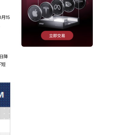
月15
至
3日降
下短