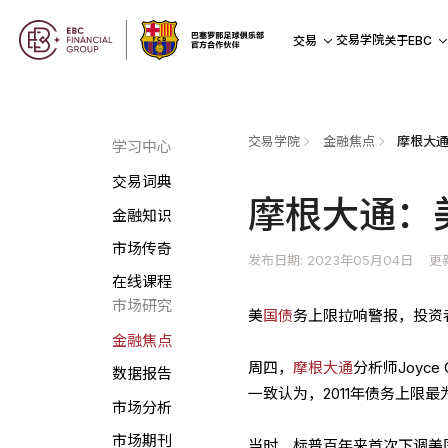
交易学院
交易
关于EBC
交易学院
金融焦点
摩根大
学习中心
交易词典
摩根大通：
金融知识
市场传奇
发布日期: 2023年05月04日
更
在线课程
市场研究
美
国债
务上限拉响警报，投资
金融焦点
周四，
摩根大通
分析师Joyce
数据报告
一致认为，2011年债务上限
市场分析
市场期刊
当时，标普百年来首次下调美