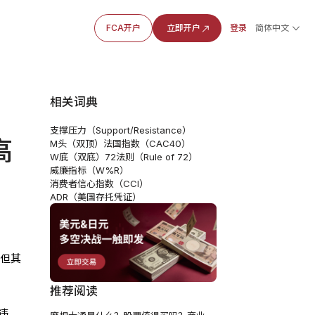
FCA开户
立即开户
登录
简体中文
相关词典
支撑压力（Support/Resistance）
高
M头（双顶）
法国指数（CAC40）
W底（双底）
72法则（Rule of 72）
威廉指标（W%R）
消费者信心指数（CCI）
ADR（美国存托凭证）
，但其
推荐阅读
违