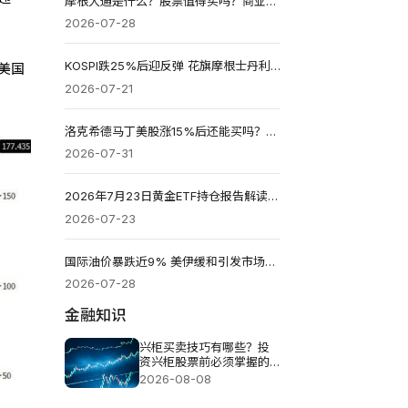
摩根大通是什么？股票值得买吗？商业模式、ROE优势与投资逻辑
2026-07-28
KOSPI跌25%后迎反弹 花旗摩根士丹利看好后市
美国
2026-07-21
洛克希德马丁美股涨15%后还能买吗？F-35能否推动股价再涨？
2026-07-31
2026年7月23日黄金ETF持仓报告解读：较前一个交易日增加1.998吨
2026-07-23
国际油价暴跌近9% 美伊缓和引发市场重新定价
2026-07-28
金融知识
兴柜买卖技巧有哪些？投
资兴柜股票前必须掌握的
五个重点
2026-08-08