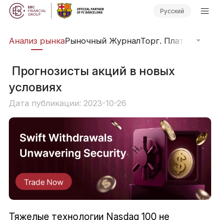
Русский
из
Анализ рынка
Рыночный Журнал
Торг. Платформы
О
​ Прогнозисты акций в новых
условиях
Дата публикации: 2023-10-26
Тяжелые технологии Nasdaq 100 не