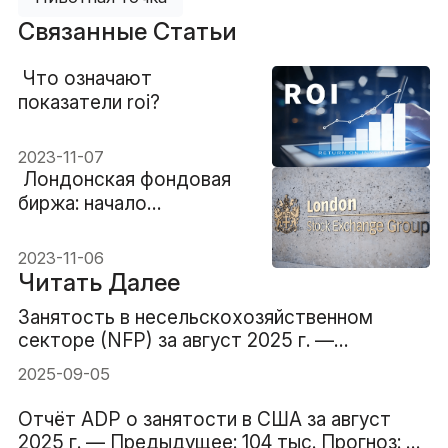
Связанные Статьи
​ Что означают
показатели roi?
2023-11-07
​ Лондонская фондовая
биржа: начало
международного
финансового центра
2023-11-06
Читать Далее
Занятость в несельскохозяйственном
секторе (NFP) за август 2025 г. —
предыдущий прогноз 73 тыс. 78 тыс.
2025-09-05
Отчёт ADP о занятости в США за август
2025 г. — Предыдущее: 104 тыс. Прогноз: 70