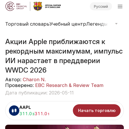
Русский
Торговый словарь
Учебный центр
Легенды рынка
О
Акции Apple приближаются к
рекордным максимумам, импульс
ИИ нарастает в преддверии
WWDC 2026
Автор:
Charon N.
Проверено:
EBC Research & Review Team
Дата публикации: 2026-05-11
AAPL
Начать торговлю
Покупка:
311.0
Продажа:
311.0
3
1