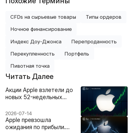
Похожие Термины
CFDs на сырьевые товары
Типы ордеров
Ночное финансирование
Индекс Доу-Джонса
Перепроданность
Перекупленность
Портфель
Пивотная точка
Читать Далее
Акции Apple взлетели до
новых 52-недельных
максимумов, поскольку
стратегия в области ИИ
2026-07-14
разожгла ралли
Apple превзошла
ожидания по прибыли.