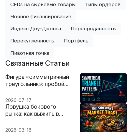
CFDs на сырьевые товары
Типы ордеров
Ночное финансирование
Индекс Доу-Джонса
Перепроданность
Перекупленность
Портфель
Пивотная точка
Связанные Статьи
Фигура «симметричный
треугольник»: пробой
или ложный сигнал?
2026-07-17
Ловушка бокового
рынка: как выжить в
условиях рваных
колебаний
2026-03-18