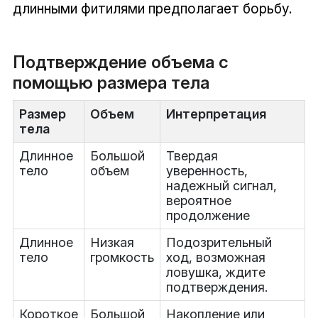
длинными фитилями предполагает борьбу.
Подтверждение объема с
помощью размера тела
Размер
Объем
Интерпретация
тела
Длинное
Большой
Твердая
тело
объем
уверенность,
надежный сигнал,
вероятное
продолжение
Длинное
Низкая
Подозрительный
тело
громкость
ход, возможная
ловушка, ждите
подтверждения.
Короткое
Большой
Накопление или