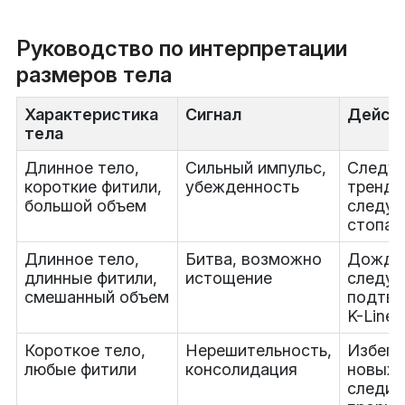
Руководство по интерпретации
размеров тела
Характеристика
Сигнал
Дейст
тела
Длинное тело,
Сильный импульс,
Следуй
короткие фитили,
убежденность
тренду
большой объем
следуй
стопам
Длинное тело,
Битва, возможно
Дожди
длинные фитили,
истощение
следу
смешанный объем
подтв
K-Line
Короткое тело,
Нерешительность,
Избега
любые фитили
консолидация
новых 
следит