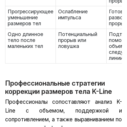
проры
Прогрессирующее
Ослабление
Готовь
уменьшение
импульса
развор
размеров тел
прорыв
Одно длинное
Потенциальный
Подтве
тело после
прорыв или
помощ
маленьких тел
ловушка
объема
следую
линии
Профессиональные стратегии
коррекции размеров тела K-Line
Профессионалы сопоставляют анализ K-
Line с объемом, поддержкой и
сопротивлением, а также выравниванием по