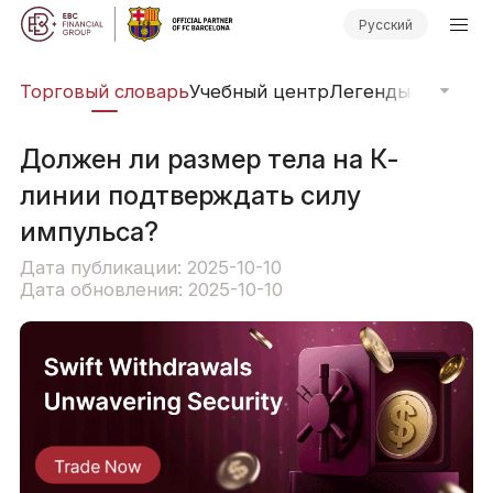
Русский
Торговый словарь
Учебный центр
Легенды рынка
О
Должен ли размер тела на К-
линии подтверждать силу
импульса?
Дата публикации: 2025-10-10
Дата обновления: 2025-10-10