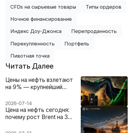
CFDs на сырьевые товары
Типы ордеров
Ночное финансирование
Индекс Доу-Джонса
Перепроданность
Перекупленность
Портфель
Пивотная точка
Читать Далее
Цены на нефть взлетают
на 9% — крупнейший
однодневный рост с
2020 года
2026-07-14
Цена на нефть сегодня:
почему рост Brent на 3%
всё ещё выглядит
взвешенной реакцией