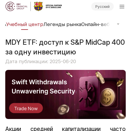
Русский
арь
Учебный центр
Легенды рынка
Онлайн-вебинары
Фи
MDY ETF: доступ к S&P MidCap 400
за одну инвестицию
Дата публикации: 2025-06-20
Акции средней капитализации часто