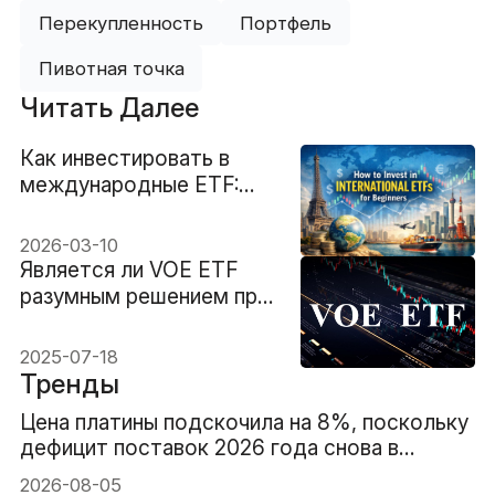
Перекупленность
Портфель
Пивотная точка
Читать Далее
Как инвестировать в
международные ETF:
руководство для
начинающих
2026-03-10
Является ли VOE ETF
разумным решением при
ротации акций компаний
со средней
2025-07-18
капитализацией?
Тренды
Цена платины подскочила на 8%, поскольку
дефицит поставок 2026 года снова в
центре внимания
2026-08-05