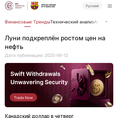
Русский
ры
Финансовые Тренды
Технический анализ
Анализ ры
​Луни подкреплён ростом цен на
нефть
Дата публикации: 2025-06-12
Канадский доллар в четверг