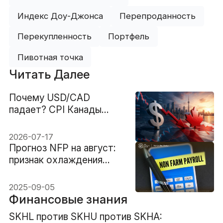
Индекс Доу-Джонса
Перепроданность
Перекупленность
Портфель
Пивотная точка
Читать Далее
Почему USD/CAD
падает? CPI Канады
может определить, что
будет дальше
2026-07-17
Прогноз NFP на август:
признак охлаждения
рынка труда?
2025-09-05
Финансовые знания
SKHL против SKHU против SKHA: