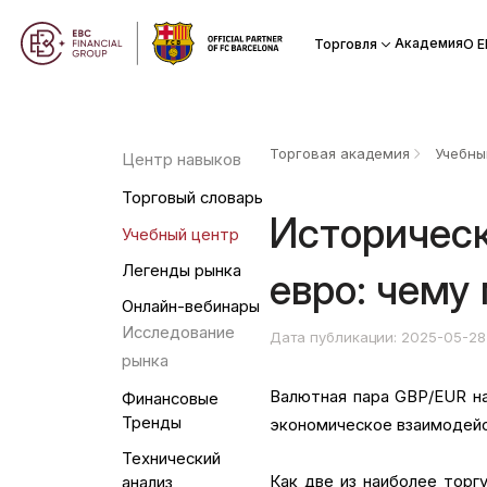
Академия
Торговля
О Е
Торговая академия
Учебны
Центр навыков
Торговый словарь
Историческ
Учебный центр
Легенды рынка
евро: чему
Онлайн-вебинары
Исследование
Дата публикации: 2025-05-28
рынка
Валютная пара GBP/EUR на
Финансовые
Тренды
экономическое взаимодей
Технический
Как две из наиболее торг
анализ