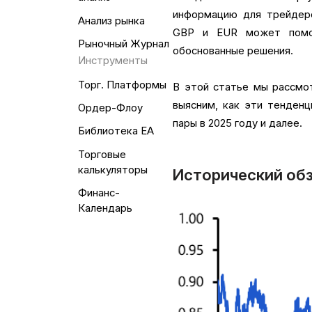
информацию для трейдеро
Анализ рынка
GBP и EUR может помоч
Рыночный Журнал
обоснованные решения.
Инструменты
Торг. Платформы
В этой статье мы рассмот
выясним, как эти тенденц
Ордер-Флоу
пары в 2025 году и далее.
Библиотека EA
Торговые
калькуляторы
Исторический об
Финанс-
Календарь