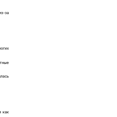
из-за
.
огих
нтные
илась
я как