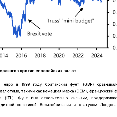
стерлингов против европейских валют
а евро в 1999 году британский фунт (GBP) сравнивал
валютами, такими как немецкая марка (DEM), французский 
ра (ITL). Фунт был относительно сильным, поддержива
едитной политикой Великобритании и статусом Лондона