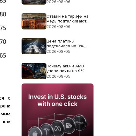
13% несмотря на
2026-08-06
рекордную выручку в
$8.97B
Ставки на тарифы на
медь подталкивают
цену меди к рекорду
2026-08-06
$6.703
Цена платины
подскочила на 8%,
поскольку дефицит
2026-08-05
поставок 2026 года
снова в центре
внимания
Почему акции AMD
упали почти на 9%
несмотря на
2026-08-05
рекордную выручку в
$11.5B
ся с
франк
емым
 как