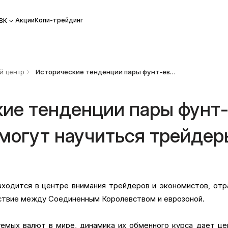
Акции
Копи-трейдинг
ВК
й центр
Исторические тенденции пары фунт-евро: чему могут научиться трейдеры
ие тенденции пары фунт
 могут научиться трейдер
ходится в центре внимания трейдеров и экономистов, от
ствие между Соединенным Королевством и еврозоной.
уемых валют в мире, динамика их обменного курса дает ц