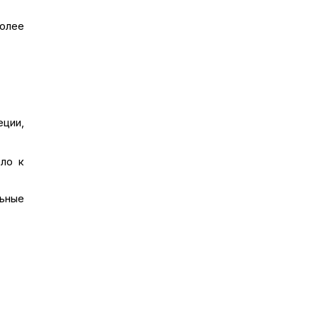
более
еции,
ло к
ьные