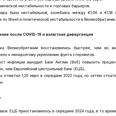
мической нестабильности и торговых барьеров.
ара была нестабильной, колебаясь между €1,06 и €1,18 
х по Brexit и политической нестабильности в Великобритании
ление после COVID-19 и валютная дивергенция
ка Великобритании восстановилась быстрее, чем во мн
вело к ненадолгому укреплению фунта стерлингов.
ост инфляции вынудил Банк Англии (BoE) повысить проце
но, чем Европейский центральный банк (ЕЦБ).
 отметки 1,20 евро в середине 2022 года, но затем откат
и.
о
вок ЕЦБ приостановилось в середине 2024 года, в то врем