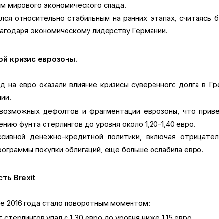
м мирового экономического спада.
лся относительно стабильным на ранних этапах, считаясь 
лагодаря экономическому лидерству Германии.
вой кризис еврозоны.
од на евро оказали влияние кризисы суверенного долга в Гр
лии.
возможных дефолтов и фрагментации еврозоны, что приве
нию фунта стерлингов до уровня около 1,20–1,40 евро.
ссивной денежно-кредитной политики, включая отрицател
рограммы покупки облигаций, еще больше ослабила евро.
сть Brexit
юне 2016 года стало поворотным моментом:
 стерлингов упал с 1,30 евро до уровня ниже 1,15 евро.