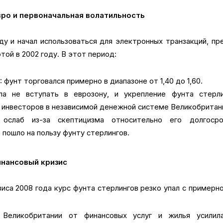
евро и первоначальная волатильность
оду и начал использоваться для электронных транзакций, п
той в 2002 году. В этот период:
фунт торговался примерно в диапазоне от 1,40 до 1,60.
ла не вступать в еврозону, и укрепление фунта стерли
 инвесторов в независимой денежной системе Великобритан
 ослаб из-за скептицизма относительно его долгосро
 пошло на пользу фунту стерлингов.
инансовый кризис
иса 2008 года курс фунта стерлингов резко упал с примерно
 Великобритании от финансовых услуг и жилья усилил