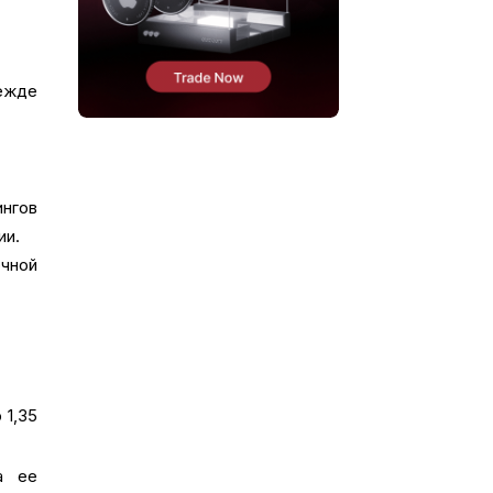
режде
нгов
ии.
чной
 1,35
а ее