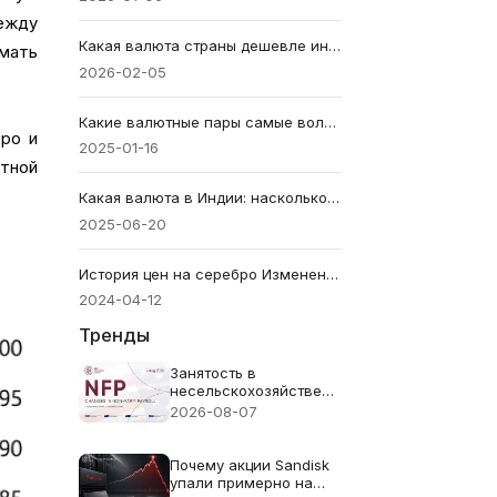
ежду
Какая валюта страны дешевле индийской в 2026 году? Топ-30
мать
2026-02-05
Какие валютные пары самые волатильные на рынке Форекс
вро и
2025-01-16
ютной
Какая валюта в Индии: насколько она сильна сегодня?
2025-06-20
История цен на серебро Изменения и будущие тенденции
2024-04-12
Тренды
Занятость в
несельскохозяйственном
секторе (NFP) за июль
2026-08-07
2026 года -
Предыдущее значение:
57 тыс. Прогноз: 83
Почему акции Sandisk
тыс.
упали примерно на