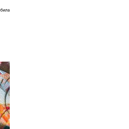
абила