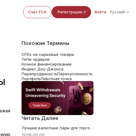
Счет FCA
Регистрация
Войти
Русский
Похожие Термины
CFDs на сырьевые товары
Типы ордеров
-
Ночное финансирование
Индекс Доу-Джонса
Перепроданность
Перекупленность
ы
Портфель
Пивотная точка
ражая
Читать Далее
Лучшие валютные пары для торговли на Форекс в январе 2026 года
енную
2026-01-06