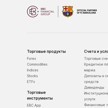
Торговые продукты
Счета и усл
Forex
Торговые сче
Commodities
Кредитное пл
Indices
маржа
Stocks
Депозиты и с
ETFs
средств
Дивиденды
Торговые
Институцион
инструменты
услуги
Финансовые т
EBC App