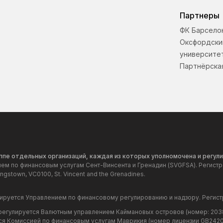
Партнеры
ФК Барсело
Оксфордски
университе
Партнёрска
руппе отдельных организаций, каждая из которых уполномочена и рег
нием по финансовым услугам Сент-Винсента и Гренадин (SVGFSA). Регист
gstown, VC0100, St. Vincent and the Grenadines.
гулируется Управлением по финансовому регулированию и надзору. Регис
 и регулируется Валютным управлением Каймановых островов (номер: 203
уется Комиссией по финансовым услугам Маврикия (номер лицензии GB24