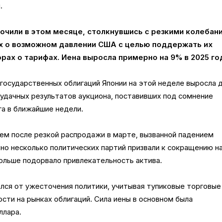
.
очили в этом месяце, столкнувшись с резкими колебан
х о возможном давлении США с целью поддержать их
рах о тарифах. Иена выросла примерно на 9% в 2025 го
государственных облигаций Японии на этой неделе выросла 
удачных результатов аукциона, поставивших под сомнение
а в ближайшие недели.
ем после резкой распродажи в марте, вызванной падением
но несколько политических партий призвали к сокращению н
ольше подорвало привлекательность актива.
лся от ужесточения политики, учитывая тупиковые торговые
сти на рынках облигаций. Сила иены в основном была
ллара.