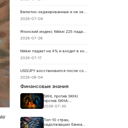
Валютно-хеджированные и не хеджированные ETF: как движения доллара меняют доходность
2026-07-09
Японский индекс Nikkei 225 падает более чем на 4% на фоне масштабных распродаж полупроводниковых акций
2026-07-28
Nikkei падает на 4% и входит в коррекцию на фоне глобальной распродажи чипов, поразившей Токио
2026-07-17
USD/JPY восстановился после совместной интервенции США и Японии по иене. Это сработало?
2026-08-04
Финансовые знания
SKHL против SKHU
против SKHA:
трехголовая сделка по
2026-07-30
SK Hynix
еду
Топ-10 стран,
задолжавших банкам