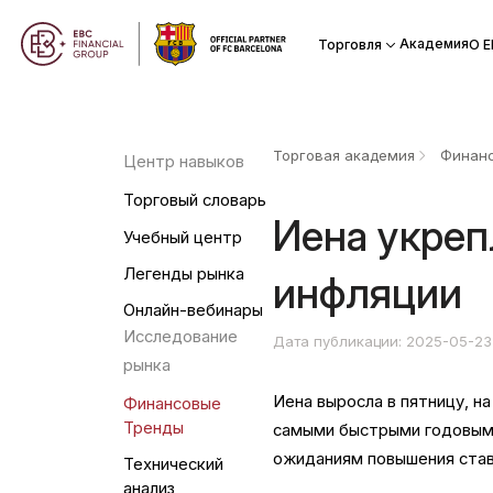
Академия
Торговля
О Е
Торговая академия
Финанс
Центр навыков
Торговый словарь
Иена укреп
Учебный центр
Легенды рынка
инфляции
Онлайн-вебинары
Исследование
Дата публикации: 2025-05-23
рынка
Иена выросла в пятницу, на
Финансовые
Тренды
самыми быстрыми годовыми
ожиданиям повышения став
Технический
анализ