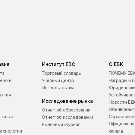
овия
Институт ЕВС
О ЕВК
та
Торговый словарь
ПОЧЕМУ ЕБ
ечо и
Учебный центр
Награды и п
Легенды рынка
Юридически
нятия
Устойчивост
Исследование рынка
Новости ЕД
Объявления
Отчет об образовании
альные
Справочный
Отчет об исследовании
Официальна
Рыночный Журнал
ехнологии
канала