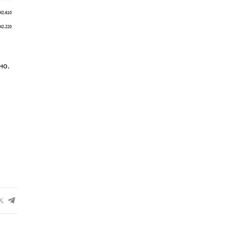
но.
-