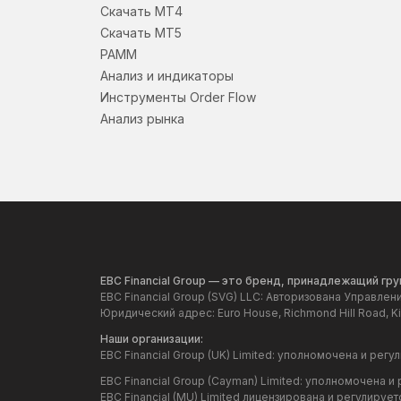
Скачать МТ4
Скачать МТ5
PAMM
Анализ и индикаторы
Инструменты Order Flow
Анализ рынка
EBC Financial Group — это бренд, принадлежащий г
EBC Financial Group (SVG) LLC: Авторизована Управле
Юридический адрес: Euro House, Richmond Hill Road, Kin
Наши организации:
EBC Financial Group (UK) Limited: уполномочена и ре
EBC Financial Group (Cayman) Limited: уполномочена
EBC Financial (MU) Limited лицензирована и регулир