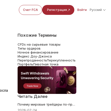
Счет FCA
Регистрация
Войти
Русский
Похожие Термины
CFDs на сырьевые товары
Типы ордеров
Ночное финансирование
Индекс Доу-Джонса
Перепроданность
Перекупленность
Портфель
Пивотная точка
росла
Читать Далее
Почему мировые трейдеры по-прежнему ориентируются на Уолл-стрит
2026-07-24