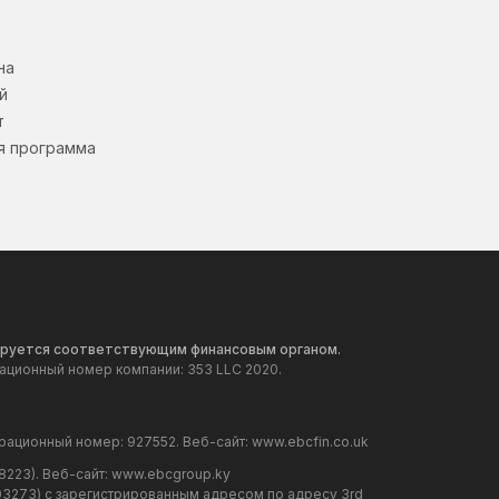
на
й
т
я программа
улируется соответствующим финансовым органом.
рационный номер компании: 353 LLC 2020.
трационный номер: 927552. Веб-сайт:
www.ebcfin.co.uk
8223). Веб-сайт:
www.ebcgroup.ky
203273) с зарегистрированным адресом по адресу 3rd