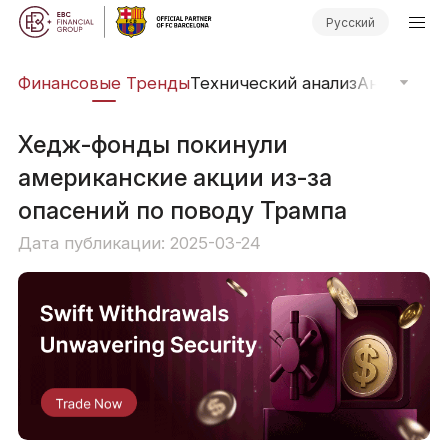
Русский
ры
Финансовые Тренды
Технический анализ
Анализ ры
Хедж-фонды покинули
американские акции из-за
опасений по поводу Трампа
Дата публикации: 2025-03-24