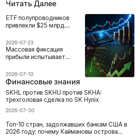
Читать Далее
ETF полупроводников
привлекли $25 млрд.
Угадали ли инвесторы
дно?
2026-07-23
Массовая фиксация
прибыли испытывает
устойчивость
технологических акций
2026-07-10
Финансовые знания
SKHL против SKHU против SKHA:
трехголовая сделка по SK Hynix
2026-07-30
Топ-10 стран, задолжавших банкам США в
2026 году: почему Каймановы острова
занимают 1-е место