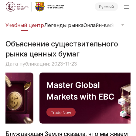
Русский
рь
Учебный центр
Легенды рынка
Онлайн-вебинары
Фи
Объяснение существительного
рынка ценных бумаг
Дата публикации: 2023-11-23
Блуждающая Земля сказала, что мы живем