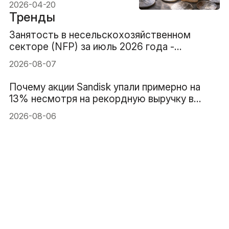
запасы всё ещё могут
2026-04-20
подтолкнуть цены вверх
Тренды
в 2026 году
Занятость в несельскохозяйственном
секторе (NFP) за июль 2026 года -
Предыдущее значение: 57 тыс. Прогноз: 83
2026-08-07
тыс.
Почему акции Sandisk упали примерно на
13% несмотря на рекордную выручку в
$8.97B
2026-08-06