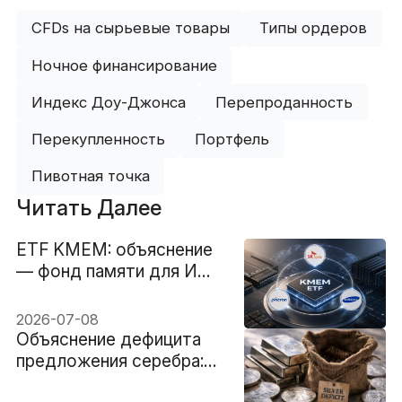
CFDs на сырьевые товары
Типы ордеров
Ночное финансирование
Индекс Доу-Джонса
Перепроданность
Перекупленность
Портфель
Пивотная точка
Читать Далее
ETF KMEM: объяснение
— фонд памяти для ИИ,
построенный на базе SK
hynix, Micron и Samsung
2026-07-08
Объяснение дефицита
предложения серебра:
почему ограниченные