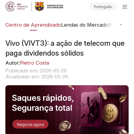
Português
ção
Centro de Aprendizado
Lendas do Mercado
Webinars O
Vivo (VIVT3): a ação de telecom que
paga dividendos sólidos
Autor:
Pietro Costa
Publicado em: 2026-05-26
Atualizado em: 2026-05-26