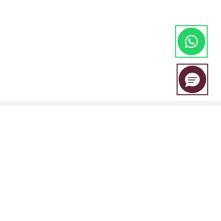
A EBC Financial Group é uma marca conjunta compartilhada por um
grupo de entidades que inclui:
A EBC Financial Group é regulada pala "Vincent and the Grenadines