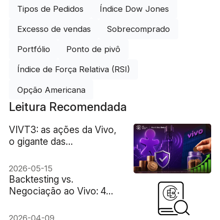
Tipos de Pedidos
Índice Dow Jones
Excesso de vendas
Sobrecomprado
Portfólio
Ponto de pivô
Índice de Força Relativa (RSI)
Opção Americana
Leitura Recomendada
VIVT3: as ações da Vivo,
o gigante das
telecomunicações
2026-05-15
Backtesting vs.
Negociação ao Vivo: 4
Motivos Pelos Quais Seus
Resultados Não São
2026-04-09