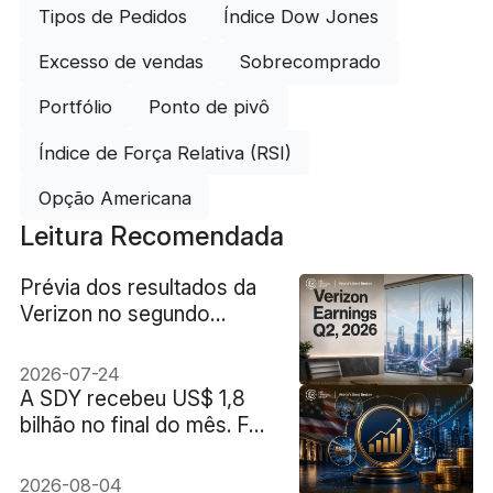
Tipos de Pedidos
Índice Dow Jones
Excesso de vendas
Sobrecomprado
Portfólio
Ponto de pivô
Índice de Força Relativa (RSI)
Opção Americana
Leitura Recomendada
Prévia dos resultados da
Verizon no segundo
trimestre de 2026: o
crescimento de
2026-07-24
assinantes impulsionará as
A SDY recebeu US$ 1,8
ações da VZ?
bilhão no final do mês. Foi
uma verdadeira rotação
de dividendos?
2026-08-04