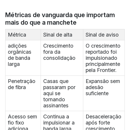
Métricas de vanguarda que importam
mais do que a manchete
Métrica
Sinal de alta
Sinal de aviso
adições
Crescimento
O crescimento
orgânicas
fora da
reportado foi
de banda
consolidação
impulsionado
larga
principalmente
pela Frontier.
Penetração
Casas que
Expansão sem
de fibra
passaram por
adesão
aqui se
suficiente
tornando
assinantes
Acesso sem
Continua a
Desaceleração
fio fixo
impulsionar a
após forte
adiciona
banda larga
crescimento