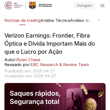
Português
ine
Notícias de trading
Análise Técnica
Análise do mercado
Verizon Earnings: Frontier, Fibra
Óptica e Dívida Importam Mais do
que o Lucro por Ação
Autor:
Rylan Chase
Revisado por:
EBC Research & Review Team
Publicado em: 2026-04-27
Atualizado em: 2026-04-27