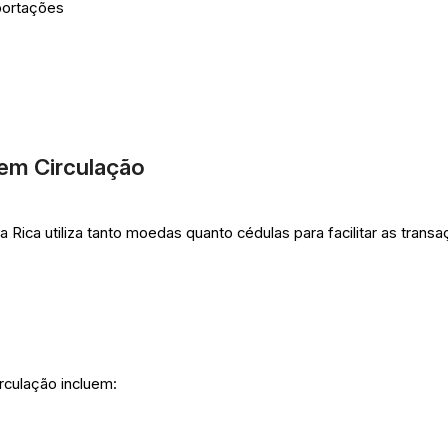
portações
em Circulação
 Rica utiliza tanto moedas quanto cédulas para facilitar as trans
culação incluem: