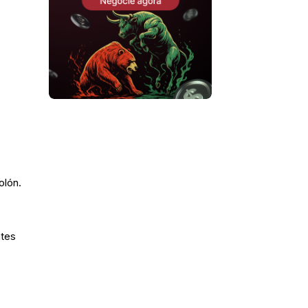
olón.
ntes