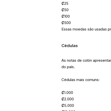
₡25
₡50
₡100
₡500
Essas moedas são usadas pri
Cédulas
As notas de colón apresentam
do país.
Cédulas mais comuns:
₡1.000
₡2.000
₡5.000