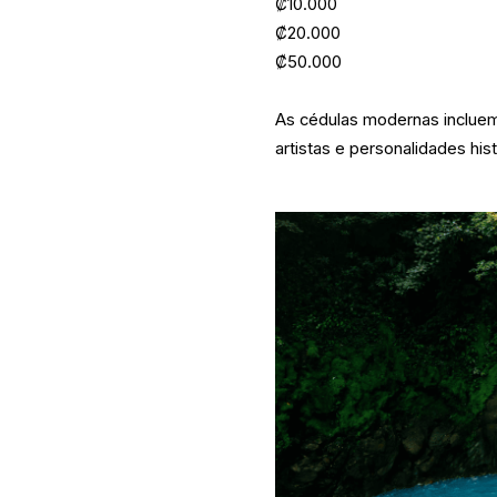
₡10.000
₡20.000
₡50.000
As cédulas modernas inclue
artistas e personalidades his