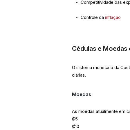
Competitividade das ex
Controle da
inflação
Cédulas e Moedas 
O sistema monetário da Costa
diárias.
Moedas
As moedas atualmente em cir
₡5
₡10