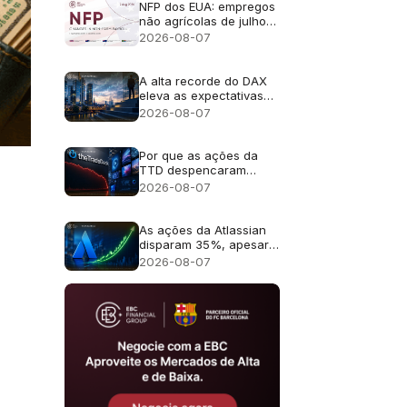
da IA
NFP dos EUA: empregos
não agrícolas de julho
de 2026 - Anterior: 57
2026-08-07
mil; Previsão: 83 mil
A alta recorde do DAX
eleva as expectativas
de lucros para as ações
2026-08-07
alemãs
Por que as ações da
TTD despencaram
quase 30% após a
2026-08-07
previsão de receita de
US$ 650 milhões?
As ações da Atlassian
disparam 35%, apesar
da previsão de
2026-08-07
crescimento de 13%