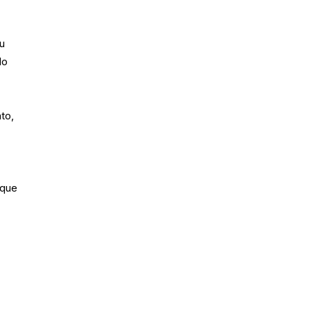
eu
do
to,
 que