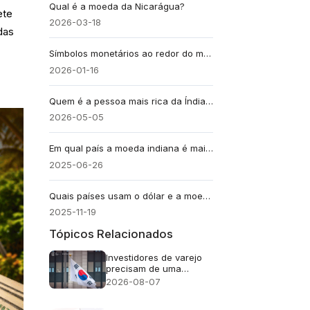
Qual é a moeda da Nicarágua?
ete
2026-03-18
das
Símbolos monetários ao redor do mundo (lista completa)
2026-01-16
Quem é a pessoa mais rica da Índia? Conheça Mukesh Ambani
2026-05-05
Em qual país a moeda indiana é mais valorizada? Lista dos 15 principais
2025-06-26
Quais países usam o dólar e a moeda local: onde você pode pagar em mais de uma moeda
2025-11-19
Tópicos Relacionados
Investidores de varejo
precisam de uma
abordagem cuidadosa
2026-08-07
em relação ao FOMO
(medo de ficar de fora)