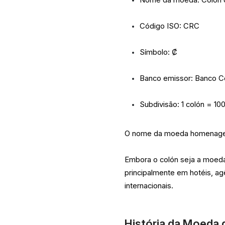
Código ISO: CRC
Símbolo: ₡
Banco emissor: Banco Ce
Subdivisão: 1 colón = 10
O nome da moeda homenageia
Embora o colón seja a moeda
principalmente em hotéis, ag
internacionais.
História da Moeda 