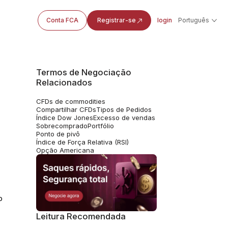
Conta FCA
Registrar-se
login
Português
Termos de Negociação
Relacionados
CFDs de commodities
Compartilhar CFDs
Tipos de Pedidos
Índice Dow Jones
Excesso de vendas
Sobrecomprado
Portfólio
Ponto de pivô
Índice de Força Relativa (RSI)
Opção Americana
o
Leitura Recomendada