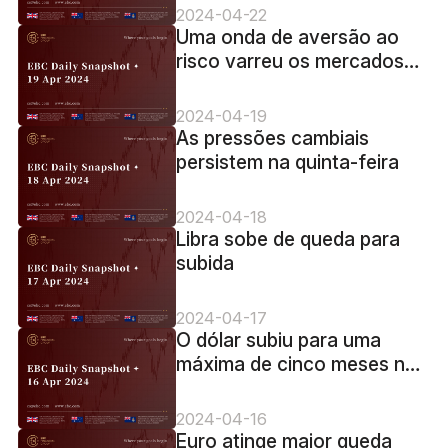
segunda-feira
2024-04-22
Uma onda de aversão ao
risco varreu os mercados
na sexta-feira
2024-04-19
As pressões cambiais
persistem na quinta-feira
2024-04-18
Libra sobe de queda para
subida
2024-04-17
O dólar subiu para uma
máxima de cinco meses na
terça-feira
2024-04-16
Euro atinge maior queda