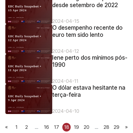
desde setembro de 2022
2024-04-15
O desempenho recente do
euro tem sido lento
2024-04-12
Iene perto dos mínimos pós-
1990
2024-04-11
O dólar estava hesitante na
terça-feira
2024-04-10
«
1
2
...
16
17
18
19
20
...
28
29
»