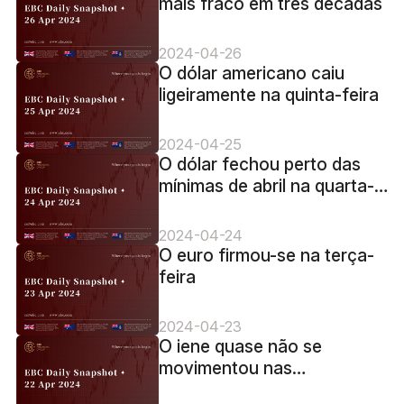
mais fraco em três décadas
2024-04-26
O dólar americano caiu
ligeiramente na quinta-feira
2024-04-25
O dólar fechou perto das
mínimas de abril na quarta-
feira
2024-04-24
O euro firmou-se na terça-
feira
2024-04-23
O iene quase não se
movimentou nas
negociações asiáticas na