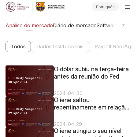
Português
ica
Análise do mercado
Diário de mercado
Software de Neg
Todos
Dados Institucionais
Payroll Não-Agríc
O dólar subiu na terça-feira
antes da reunião do Fed
2024-04-30
O iene saltou
repentinamente em relação
ao dólar na segunda-feira
2024-04-29
O iene atingiu o seu nível