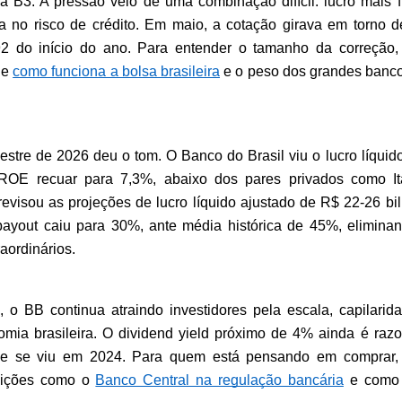
 B3. A pressão veio de uma combinação difícil: lucro mais fr
a no risco de crédito. Em maio, a cotação girava em torno d
2 do início do ano. Para entender o tamanho da correção, 
de 
como funciona a bolsa brasileira
 e o peso dos grandes banco
estre de 2026 deu o tom. O Banco do Brasil viu o lucro líquido 
E recuar para 7,3%, abaixo dos pares privados como It
evisou as projeções de lucro líquido ajustado de R$ 22-26 bil
ayout caiu para 30%, ante média histórica de 45%, eliminan
aordinários.
 o BB continua atraindo investidores pela escala, capilarida
omia brasileira. O dividend yield próximo de 4% ainda é razoá
 se viu em 2024. Para quem está pensando em comprar, 
uições como o 
Banco Central na regulação bancária
 e como 