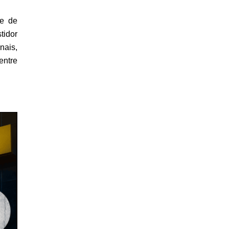
e de 
idor 
ais, 
entre 