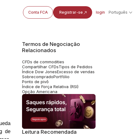
Conta FCA
Registrar-se
login
Português
Termos de Negociação
Relacionados
CFDs de commodities
Compartilhar CFDs
Tipos de Pedidos
Índice Dow Jones
Excesso de vendas
Sobrecomprado
Portfólio
Ponto de pivô
Índice de Força Relativa (RSI)
Opção Americana
ueda 
g de 
Leitura Recomendada