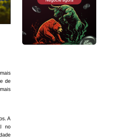
mais 
e de 
mais 
s. A 
l no 
dade 