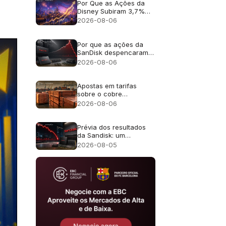
receita de 16%?
Por Que as Ações da
Disney Subiram 3,7%
Apesar da Receita
2026-08-06
Fraca?
Por que as ações da
SanDisk despencaram
cerca de 13% apesar
2026-08-06
da receita recorde de
US$ 8,97 bilhões?
Apostas em tarifas
sobre o cobre
impulsionam o preço do
2026-08-06
metal para um recorde
de US$ 6,703
Prévia dos resultados
da Sandisk: um
crescimento de receita
2026-08-05
de 4 vezes é suficiente
após uma queda de
47% em julho?