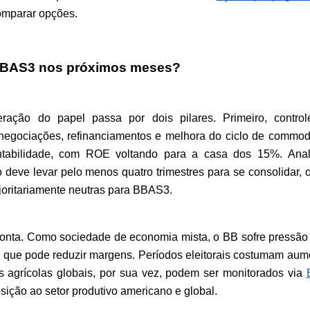
omparar opções.
 BBAS3 nos próximos meses?
ação do papel passa por dois pilares. Primeiro, control
negociações, refinanciamentos e melhora do ciclo de commodit
tabilidade, com ROE voltando para a casa dos 15%. Anali
deve levar pelo menos quatro trimestres para se consolidar, o
joritariamente neutras para BBAS3.
conta. Como sociedade de economia mista, o BB sofre pressão 
o que pode reduzir margens. Períodos eleitorais costumam aume
s agrícolas globais, por sua vez, podem ser monitorados via 
sição ao setor produtivo americano e global.