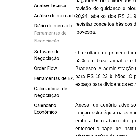
pagadores de dividendos da
Análise Técnica
revisão do guidance e pior
Análise do mercado
20,94, abaixo dos R$ 21,9
revisitar conceitos básicos 
Diário de mercado
Ibovespa.
Ferramentas de
Negociação
Software de
O resultado do primeiro trim
Negociação
53% em base anual e o RO
Order Flow
Bradesco. A administração r
para R$ 18-22 bilhões. O p
Ferramentas de EA
espaço para dividendos extr
Calculadoras de
Negociação
Apesar do cenário adverso,
Calendário
Econômico
função estratégica na econ
embora bem abaixo do que
entender o papel de instit