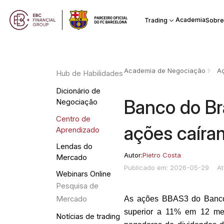
Academia
Trading
Sobre
Academia de Negociação
A
Hub de Habilidades
Dicionário de
Banco do Br
Negociação
Centro de
ações caír
Aprendizado
Lendas do
Autor:
Pietro Costa
Mercado
Publicado em: 2026-05-29
A
Webinars Online
Pesquisa de
As ações BBAS3 do Banco 
Mercado
superior a 11% em 12 mes
Notícias de trading