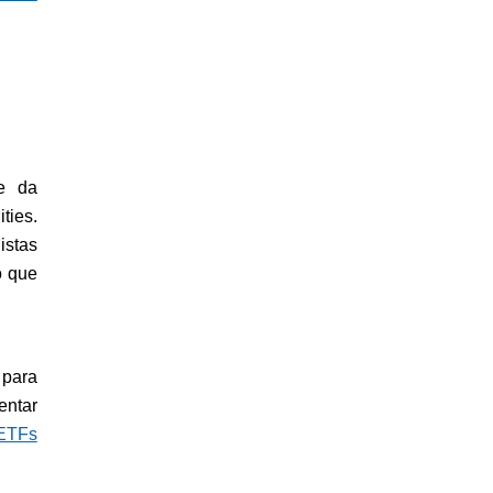
e da 
ies. 
stas 
 que 
para 
ntar 
ETFs 