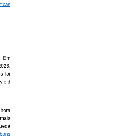
ticas 
. Em 
026, 
 foi 
ield 
hora 
mais 
ueda 
bons 