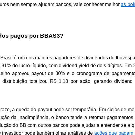
 juros nem sempre ajudam bancos, vale conhecer melhor 
as polí
ndos pagos por BBAS3?
 Brasil é um dos maiores pagadores de dividendos do Ibovespa
81% do lucro líquido, com dividend yield de dois dígitos. Em 2
selho aprovou payout de 30% e o cronograma de pagamentos
istribuição totalizou R$ 1,18 por ação, gerando dividend y
prazo, a queda do payout pode ser temporária. Em ciclos de mel
edução da inadimplência, o banco tende a retomar pagamentos 
ução do BB com outros bancos pode ajudar a entender se a q
O investidor pode também olhar análises de 
ações que pagam 