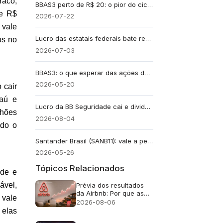
aco, 
BBAS3 perto de R$ 20: o pior do ciclo já passou?
e R$ 
2026-07-22
vale 
Lucro das estatais federais bate recorde em 2025
s no 
2026-07-03
BBAS3: o que esperar das ações do Banco do Brasil
2026-05-20
cair 
aú e 
Lucro da BB Seguridade cai e dividendo é de R$ 1,90
hões 
2026-08-04
do o 
Santander Brasil (SANB11): vale a pena investir na unit?
2026-05-26
Tópicos Relacionados
de e 
vel, 
Prévia dos resultados
da Airbnb: Por que as
vale 
ações da ABNB ainda
2026-08-06
podem cair mesmo com
elas 
um crescimento de