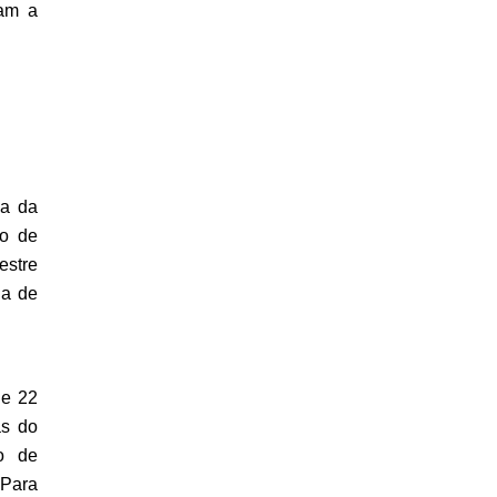
am a 
a da 
o de 
stre 
a de 
e 22 
s do 
 de 
Para 