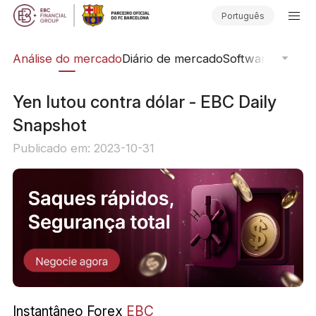
Português
ica
Análise do mercado
Diário de mercado
Software de Neg
Yen lutou contra dólar - EBC Daily
Snapshot
Publicado em: 2023-10-31
Instantâneo Forex
EBC