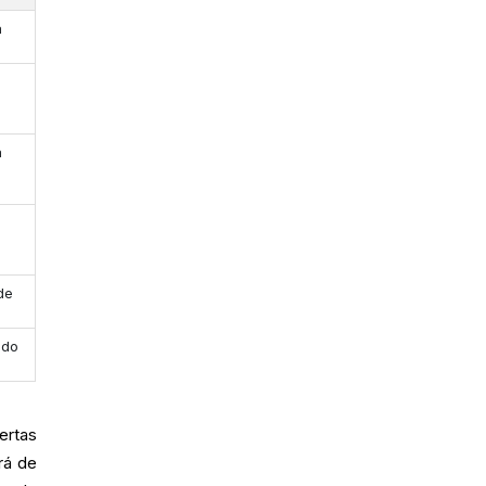
a
á
de
ado
ertas
rá de