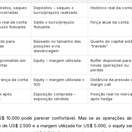
ósitos, saques
Depósitos − saques ±
Histórico real da cont
ncerradas
lucro/prejuízo realizado
 real da conta
Saldo ± lucro/prejuízo
Força atual da conta
uízo flutuante
flutuante
ado para
Baseado no tamanho das
Quanto do capital est
tas
posições e na
“travado”
alavancagem
mprometido em
Equity − margem utilizada
Buffer disponível para
rtas
novas operações ou
perdas
urança da conta
Equity ÷ margem utilizada ×
Distância da pressão 
100
margin call
al após
Exposição comprada −
Posição real no merc
s
exposição vendida
após hedge
$ 10.000 pode parecer confortável. Mas se as operações ab
te de US$ 2.500 e a margem utilizada for US$ 5.000, o equity se