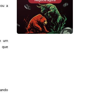
 ou a
em um
o que
uando