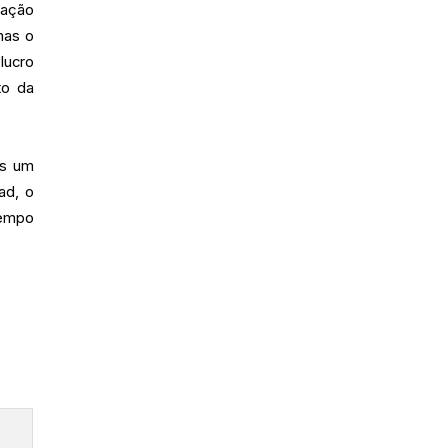
ração
mas o
lucro
to da
as um
ad, o
tempo