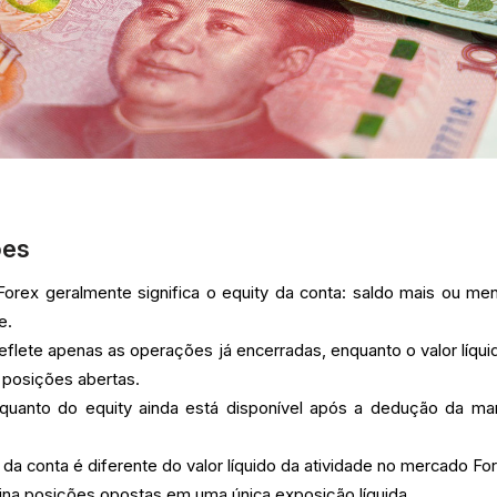
ões
 Forex geralmente significa o equity da conta: saldo mais ou me
e.
eflete apenas as operações já encerradas, enquanto o valor líqui
 posições abertas.
quanto do equity ainda está disponível após a dedução da m
l da conta é diferente do valor líquido da atividade no mercado Fo
ina posições opostas em uma única exposição líquida.