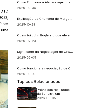
Como Funciona a Alavancagem nas Operações de Trading e nas Compras com Margem
2026-03-30
o OTC
2022,
Explicação da Chamada de Margem: Stop-Outs e Fechamentos Forçados
ticas
2025-10-28
e uma
Quem foi John Bogle e o que ele ensina sobre investir
2026-07-23
Significado da Negociação de CFDs: Como Funcionam os Contratos por Diferença
2025-09-05
Como funciona a negociação de CFDs: um guia claro antes de começar
2025-09-10
Tópicos Relacionados
Prévia dos resultados
da Sandisk: um
crescimento de receita
2026-08-05
de 4 vezes é suficiente
após uma queda de