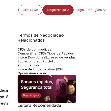
Conta FCA
Registrar-se
login
Português
Termos de Negociação
Relacionados
CFDs de commodities
Compartilhar CFDs
Tipos de Pedidos
Índice Dow Jones
Excesso de vendas
Sobrecomprado
Portfólio
Ponto de pivô
Índice de Força Relativa (RSI)
Opção Americana
derar
sso é
 está
Leitura Recomendada