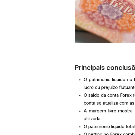
Principais conclus
O patrimônio líquido no
lucro ou prejuízo flutuant
O saldo da conta Forex r
conta se atualiza com as
A margem livre mostra 
utilizada.
O patrimônio líquido tota
O netting no Forex comb