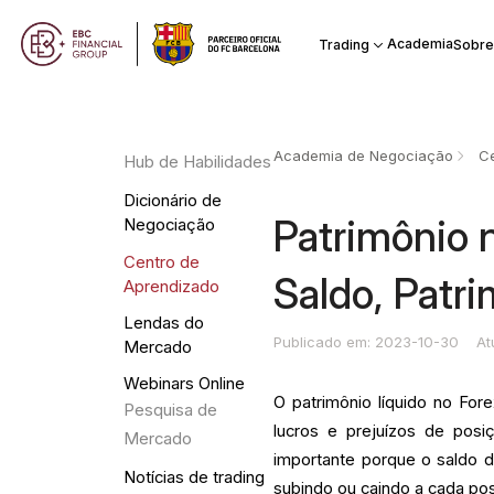
Academia
Trading
Sobre
Academia de Negociação
Ce
Hub de Habilidades
Dicionário de
Patrimônio 
Negociação
Centro de
Saldo, Patr
Aprendizado
Lendas do
Publicado em: 2023-10-30
At
Mercado
Webinars Online
O patrimônio líquido no For
Pesquisa de
lucros e prejuízos de pos
Mercado
importante porque o saldo d
Notícias de trading
subindo ou caindo a cada pos