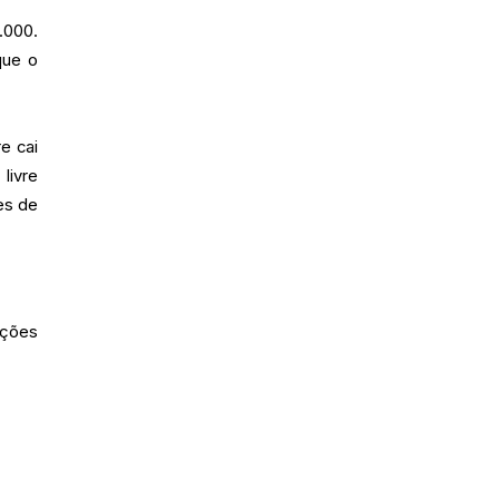
.000.
que o
e cai
livre
es de
ições