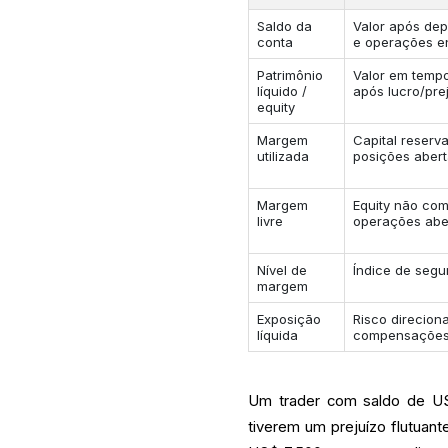
Saldo da
Valor após dep
conta
e operações e
Patrimônio
Valor em tempo
líquido /
após lucro/prej
equity
Margem
Capital reserv
utilizada
posições aber
Margem
Equity não co
livre
operações abe
Nível de
Índice de seg
margem
Exposição
Risco direcion
líquida
compensaçõe
Um trader com saldo de US
tiverem um prejuízo flutuan