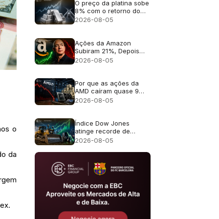
47% em julho?
O preço da platina sobe
8% com o retorno do
foco ao déficit de oferta
2026-08-05
previsto para 2026
Ações da Amazon
Subiram 21%, Depois
Bezos Registrou Venda
2026-08-05
de até US$ 4,1 Bi. Foi um
Alerta?
Por que as ações da
AMD caíram quase 9%
apesar da receita
2026-08-05
recorde de US$ 11,5
bilhões?
Índice Dow Jones
nos o
atinge recorde de
54.085 pontos:
2026-08-05
Caterpillar impulsiona a
do da
alta, alívio com o
petróleo amplia o rali
argem
rex.