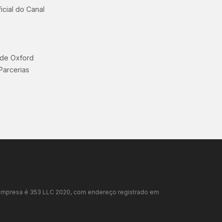
icial do Canal
 de Oxford
Parcerias
da empresa é 353 LLC 2020, com endereço registrado em