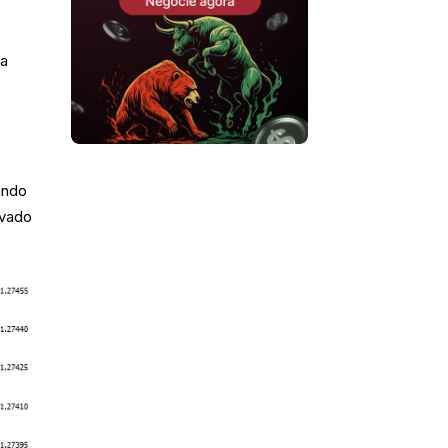
ma
ando
evado