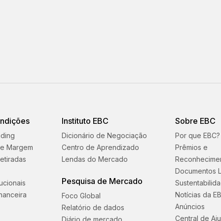
ondições
Instituto EBC
Sobre EBC
ading
Dicionário de Negociação
Por que EBC?
 e Margem
Centro de Aprendizado
Prêmios e
etiradas
Lendas do Mercado
Reconhecime
Documentos L
Pesquisa de Mercado
tucionais
Sustentabilid
nanceira
Notícias da E
Foco Global
Anúncios
Relatório de dados
Central de Aj
Diário de mercado