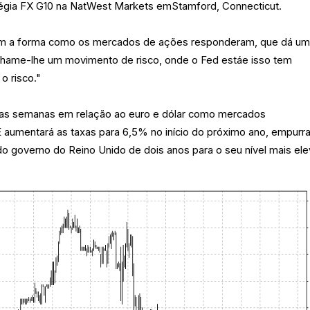
atégia FX G10 na NatWest Markets emStamford, Connecticut.
om a forma como os mercados de ações responderam, que dá u
Chame-lhe um movimento de risco, onde o Fed estáe isso tem
o risco."
duas semanas em relação ao euro e dólar como mercados
 aumentará as taxas para 6,5% no início do próximo ano, empurr
o governo do Reino Unido de dois anos para o seu nível mais el