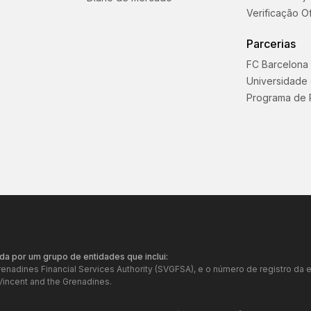
Verificação Of
Parcerias
FC Barcelona
Universidade
Programa de 
da por um grupo de entidades que inclui:
Grenadines Financial Services Authority (SVGFSA), e o número de registro 
Vincent and the Grenadines.