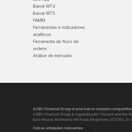
Baixar MT4
Baixar MT5
PAMM
Ferramentas e indicadores
analíticos
Ferramenta de fluxo de
ordens
Análise de mercado
A EBC Financial Group é uma marca conjunta compartilha
A EBC Financial Group é regulada pala "Vincent and the 
Euro House, Richmond Hill Road, Kingstown, VC0100, St. 
Outras entidades relevantes