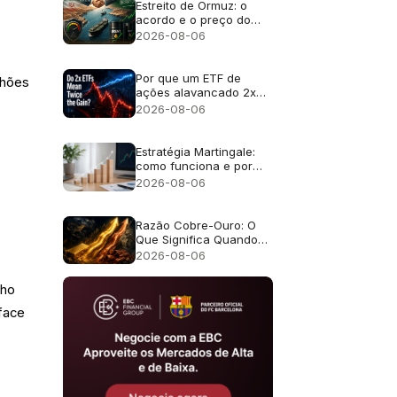
Estreito de Ormuz: o
acordo e o preço do
petróleo
2026-08-06
Por que um ETF de
lhões
ações alavancado 2x
não retorna o dobro?
2026-08-06
Estratégia Martingale:
como funciona e por
que falha
2026-08-06
Razão Cobre-Ouro: O
Que Significa Quando
Ouro e Cobre Sobem
2026-08-06
Juntos
nho
face