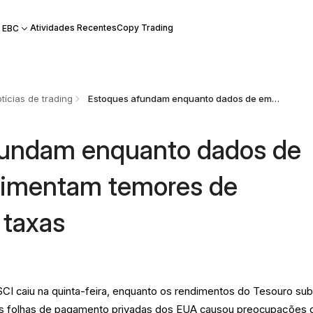
Atividades Recentes
Copy Trading
 EBC
tícias de trading
Estoques afundam enquanto dados de empregos alimentam temores de aumento de taxas
fundam enquanto dados de
limentam temores de
 taxas
CI caiu na quinta-feira, enquanto os rendimentos do Tesouro su
s folhas de pagamento privadas dos EUA causou preocupações 