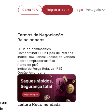
Conta FCA
Registrar-se
login
Português
Termos de Negociação
Relacionados
CFDs de commodities
Compartilhar CFDs
Tipos de Pedidos
Índice Dow Jones
Excesso de vendas
Sobrecomprado
Portfólio
Ponto de pivô
Índice de Força Relativa (RSI)
Opção Americana
biram
Leitura Recomendada
de