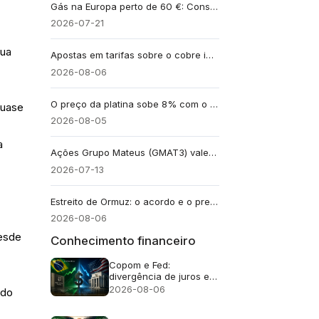
Gás na Europa perto de 60 €: Conseguirá o BCE superar um choque nos estoques de inverno?
2026-07-21
sua
Apostas em tarifas sobre o cobre impulsionam o preço do metal para um recorde de US$ 6,703
2026-08-06
O preço da platina sobe 8% com o retorno do foco ao déficit de oferta previsto para 2026
quase
2026-08-05
o
a
Ações Grupo Mateus (GMAT3) valem a pena após polêmicas?
2026-07-13
Estreito de Ormuz: o acordo e o preço do petróleo
2026-08-06
desde
Conhecimento financeiro
Copom e Fed:
divergência de juros e
efeito no câmbio
2026-08-06
 do