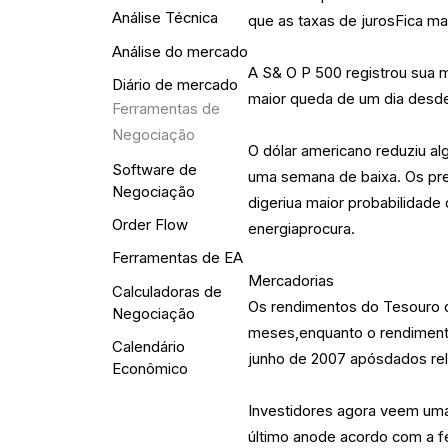
Análise Técnica
que as taxas de jurosFica ma
Análise do mercado
A S& O P 500 registrou sua 
Diário de mercado
maior queda de um dia desde
Ferramentas de
Negociação
O dólar americano reduziu a
Software de
uma semana de baixa. Os pr
Negociação
digeriua maior probabilidade
Order Flow
energiaprocura.
Ferramentas de EA
Mercadorias
Calculadoras de
Os rendimentos do Tesouro d
Negociação
meses,enquanto o rendimento
Calendário
junho de 2007 apósdados re
Econômico
Investidores agora veem um
último anode acordo com a 