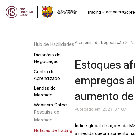
Academia
Trading
Sobre
Academia de Negociação
No
Hub de Habilidades
Dicionário de
Estoques a
Negociação
Centro de
empregos a
Aprendizado
Lendas do
aumento de
Mercado
Webinars Online
Publicado em: 2023-07-07
Pesquisa de
Mercado
Índice global de ações da MS
Notícias de trading
à medida queum aumento na