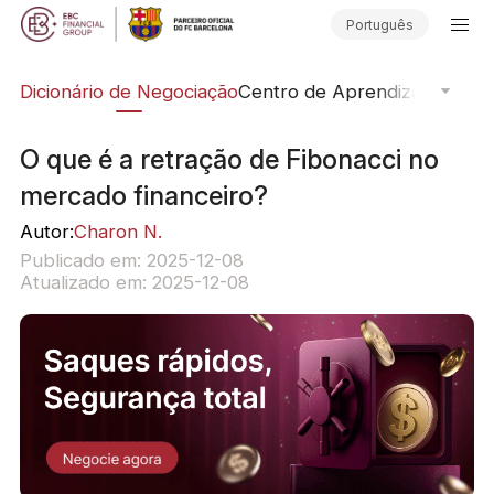
Português
Dicionário de Negociação
Centro de Aprendizado
Lend
O que é a retração de Fibonacci no
mercado financeiro?
Autor:
Charon N.
Publicado em: 2025-12-08
Atualizado em: 2025-12-08