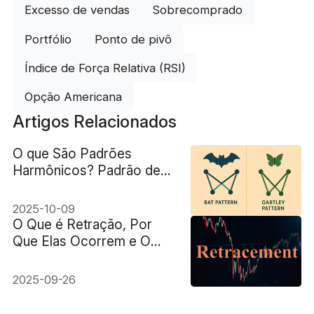
Excesso de vendas
Sobrecomprado
Portfólio
Ponto de pivô
Índice de Força Relativa (RSI)
Opção Americana
Artigos Relacionados
O que São Padrões
Harmônicos? Padrão de
Morcego vs. Gartley: Qual
é a Diferença?
2025-10-09
O Que é Retração, Por
Que Elas Ocorrem e O
Que Elas Influenciam nos
Mercados?
2025-09-26