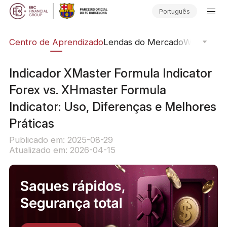
Português
ção
Centro de Aprendizado
Lendas do Mercado
Webinars O
Indicador XMaster Formula Indicator
Forex vs. XHmaster Formula
Indicator: Uso, Diferenças e Melhores
Práticas
Publicado em: 2025-08-29
Atualizado em: 2026-04-15