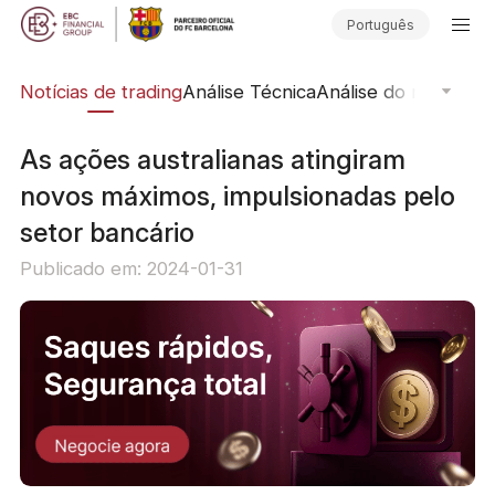
Português
ine
Notícias de trading
Análise Técnica
Análise do mercado
As ações australianas atingiram
novos máximos, impulsionadas pelo
setor bancário
Publicado em: 2024-01-31