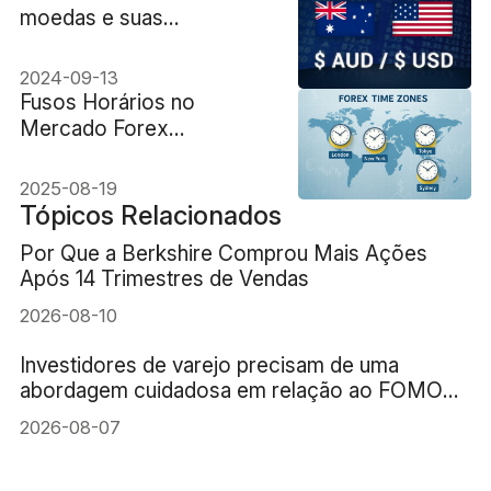
moedas e suas
estratégias de negociação
2024-09-13
Fusos Horários no
Mercado Forex
Explicados: Melhores
Horários de Negociação
2025-08-19
Globalmente
Tópicos Relacionados
Por Que a Berkshire Comprou Mais Ações
Após 14 Trimestres de Vendas
2026-08-10
Investidores de varejo precisam de uma
abordagem cuidadosa em relação ao FOMO
(medo de ficar de fora) da IA
2026-08-07