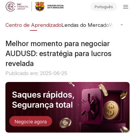
Português
ção
Centro de Aprendizado
Lendas do Mercado
Webinars O
Melhor momento para negociar
AUDUSD: estratégia para lucros
revelada
Publicado em: 2025-06-25