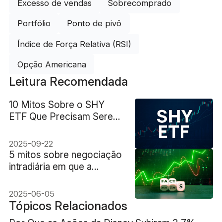
Excesso de vendas
Sobrecomprado
Portfólio
Ponto de pivô
Índice de Força Relativa (RSI)
Opção Americana
Leitura Recomendada
10 Mitos Sobre o SHY
ETF Que Precisam Serem
Desmascarados
2025-09-22
5 mitos sobre negociação
intradiária em que a
maioria dos traders ainda
acredita
2025-06-05
Tópicos Relacionados