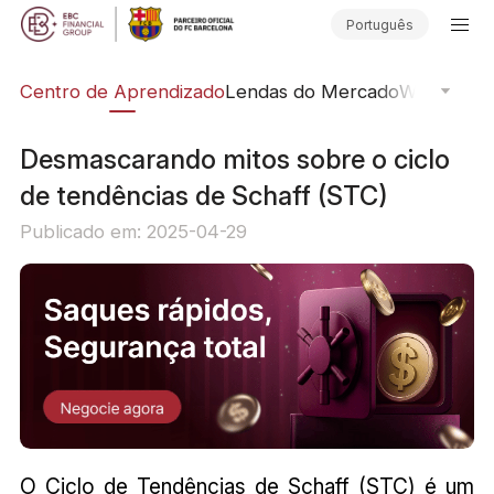
Português
ção
Centro de Aprendizado
Lendas do Mercado
Webinars O
Desmascarando mitos sobre o ciclo
de tendências de Schaff (STC)
Publicado em: 2025-04-29
O Ciclo de Tendências de Schaff (STC) é um