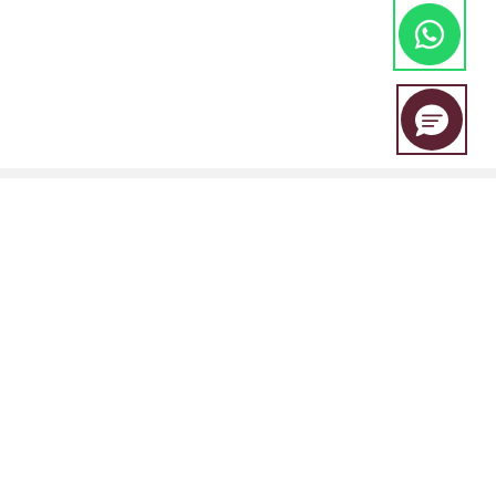
A EBC Financial Group é uma marca conjunta compartilhada por um
grupo de entidades que inclui:
A EBC Financial Group é regulada pala "Vincent and the Grenadines
Financial Services Authority (SVGFSA), e o número de registro da
empresa é 353 LLC 2020, com endereço registrado em Euro House,
Richmond Hill Road, Kingstown, VC0100, St. Vincent and the