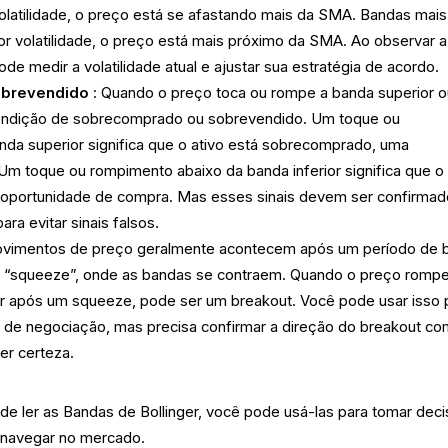
volatilidade, o preço está se afastando mais da SMA. Bandas mais
or volatilidade, o preço está mais próximo da SMA. Ao observar a
de medir a volatilidade atual e ajustar sua estratégia de acordo.
brevendido
: Quando o preço toca ou rompe a banda superior o
 condição de sobrecomprado ou sobrevendido. Um toque ou
da superior significa que o ativo está sobrecomprado, uma
Um toque ou rompimento abaixo da banda inferior significa que o 
 oportunidade de compra. Mas esses sinais devem ser confirma
ra evitar sinais falsos.
vimentos de preço geralmente acontecem após um período de b
e “squeeze”, onde as bandas se contraem. Quando o preço rompe
ior após um squeeze, pode ser um breakout. Você pode usar isso 
es de negociação, mas precisa confirmar a direção do breakout c
er certeza.
de ler as Bandas de Bollinger, você pode usá-las para tomar dec
 navegar no mercado.