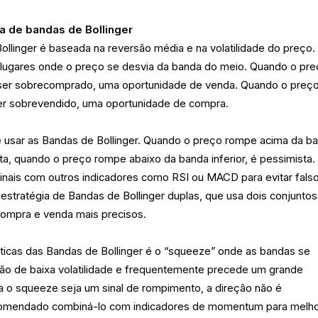
a de bandas de Bollinger
ollinger é baseada na reversão média e na volatilidade do preço
r lugares onde o preço se desvia da banda do meio. Quando o pr
 ser sobrecomprado, uma oportunidade de venda. Quando o preç
 ser sobrevendido, uma oportunidade de compra.
e usar as Bandas de Bollinger. Quando o preço rompe acima da b
sta, quando o preço rompe abaixo da banda inferior, é pessimista
inais com outros indicadores como RSI ou MACD para evitar fals
 estratégia de Bandas de Bollinger duplas, que usa dois conjunto
compra e venda mais precisos.
sticas das Bandas de Bollinger é o “squeeze” onde as bandas se
ão de baixa volatilidade e frequentemente precede um grande
o squeeze seja um sinal de rompimento, a direção não é
comendado combiná-lo com indicadores de momentum para melh