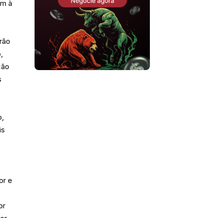
em à
rão
,
ção
s
o,
is
or e
or