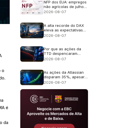
da IA
NFP dos EUA: empregos
não agrícolas de julho
de 2026 - Anterior: 57
2026-08-07
mil; Previsão: 83 mil
A alta recorde do DAX
eleva as expectativas
de lucros para as ações
2026-08-07
alemãs
Por que as ações da
TTD despencaram
A
quase 30% após a
2026-08-07
previsão de receita de
US$ 650 milhões?
o o
As ações da Atlassian
disparam 35%, apesar
do.
da previsão de
2026-08-07
crescimento de 13%
ma
MA é
ão da