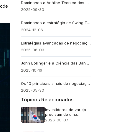
Dominando a Análise Técnica dos Mercados Financeiros
pode
2025-09-30
Dominando a estratégia de Swing Trading
2024-12-06
Estratégias avançadas de negociação de ouro que todo trader deve conhecer
2025-06-03
John Bollinger e a Ciência das Bandas de Bollinger
2025-10-16
Os 10 principais sinais de negociação que todo trader deve conhecer em 2025
2025-05-30
Tópicos Relacionados
Investidores de varejo
precisam de uma
abordagem cuidadosa
2026-08-07
em relação ao FOMO
(medo de ficar de fora)