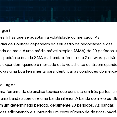
inger?
rês linhas que se adaptam à volatilidade do mercado. As
ndas de Bollinger dependem do seu estilo de negociação e das
nda do meio é uma média móvel simples (SMA) de 20 períodos. 
os-padrão acima da SMA e a banda inferior está 2 desvios-padrão
e expandem quando o mercado está volátil e se contraem quand
o-as uma boa ferramenta para identificar as condições do merca
ollinger
ma ferramenta de análise técnica que consiste em três partes: u
uma banda superior e uma banda inferior. A banda do meio ou S
m um determinado período, geralmente 20 períodos. As bandas
uladas adicionando e subtraindo um certo número de desvios-padr