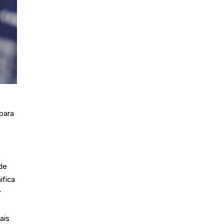
para
 de
ifica
r
ais