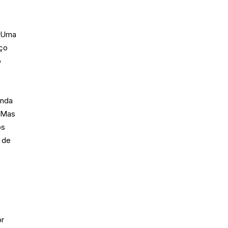
. Uma
eço
o
anda
. Mas
os
s de
or