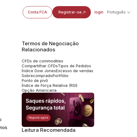
Conta FCA
Registrar-se
login
Português
Termos de Negociação
Relacionados
CFDs de commodities
Compartilhar CFDs
Tipos de Pedidos
Índice Dow Jones
Excesso de vendas
Sobrecomprado
Portfólio
Ponto de pivô
Índice de Força Relativa (RSI)
Opção Americana
o
anos
Leitura Recomendada