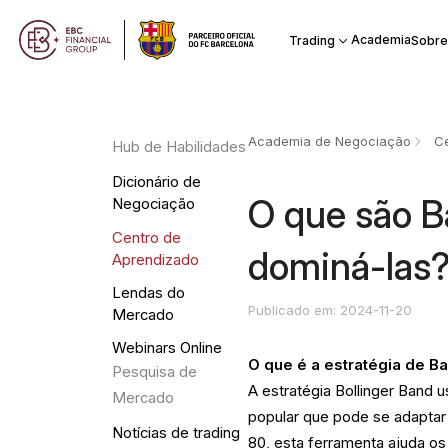
Academia
Trading
Sobre
Academia de Negociação
Ce
Hub de Habilidades
Dicionário de
O que são B
Negociação
Centro de
dominá-las
Aprendizado
Lendas do
Publicado em: 2024-11-20
Mercado
Webinars Online
O que é a estratégia de B
Pesquisa de
A estratégia Bollinger Band 
Mercado
popular que pode se adaptar
Notícias de trading
80, esta ferramenta ajuda os