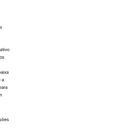
u
ativo
dos
aixa
 a
para
om
isões