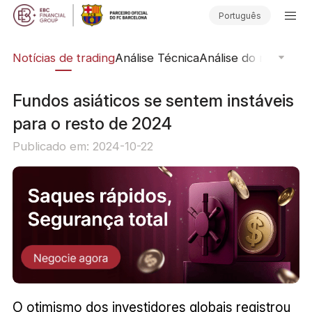
Português
ine
Notícias de trading
Análise Técnica
Análise do mercado
Fundos asiáticos se sentem instáveis ​​
para o resto de 2024
Publicado em: 2024-10-22
O otimismo dos investidores globais registrou