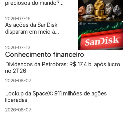
preciosos do mundo?
Ranking 2026
2026-07-16
As ações da SanDisk
disparam em meio à
demanda sem
precedentes por SSDs
2026-07-13
corporativos
Conhecimento financeiro
Dividendos da Petrobras: R$ 17,4 bi após lucro
no 2T26
2026-08-07
Lockup da SpaceX: 911 milhões de ações
liberadas
2026-08-07