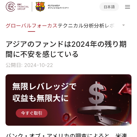
日本語
ナー
グローバルフォーカス
テクニカル分析
分析レポート
マー
アジアのファンドは2024年の残り期
間に不安を感じている
公開日: 2024-10-22
バンク・オブ・アメリカの調査によると、米連