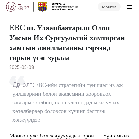
Монгол
EBC нь Улаанбаатарын Олон
Улсын Их Сургуультай хамтарсан
хамтын ажиллагааны гэрээнд
гарын үсэг зурлаа
2025-05-08
Дүгнэлт:
EBC-ийн стратегийн түншлэл нь аж
үйлдвэрийн болон академийн хоорондох
завсарыг холбон, олон улсын дадлагажуулах
хөтөлбөрөөр боловсон хүчинг бэлтгэж
хөгжүүлдэг.
Монгол улс бол залуучуудын орон — хүн амынх