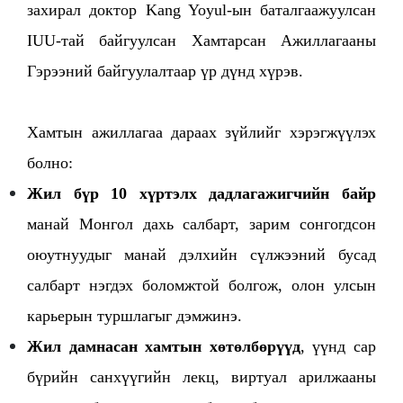
захирал доктор Kang Yoyul-ын баталгаажуулсан
IUU-тай байгуулсан Хамтарсан Ажиллагааны
Гэрээний байгуулалтаар үр дүнд хүрэв.
Хамтын ажиллагаа дараах зүйлийг хэрэгжүүлэх
болно:
Жил бүр 10 хүртэлх дадлагажигчийн байр
манай Монгол дахь салбарт, зарим сонгогдсон
оюутнуудыг манай дэлхийн сүлжээний бусад
салбарт нэгдэх боломжтой болгож, олон улсын
карьерын туршлагыг дэмжинэ.
Жил дамнасан хамтын хөтөлбөрүүд
, үүнд сар
бүрийн санхүүгийн лекц, виртуал арилжааны