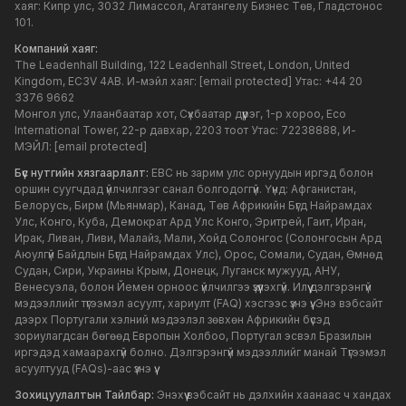
хаяг: Кипр улс, 3032 Лимассол, Агатангелу Бизнес Төв, Гладстонос
101.
Компаний хаяг:
The Leadenhall Building, 122 Leadenhall Street, London, United
Kingdom, EC3V 4AB. И-мэйл хаяг:
[email protected]
Утас: +44 20
3376 9662
Монгол улс, Улаанбаатар хот, Сүхбаатар дүүрэг, 1-р хороо, Eco
International Tower, 22-р давхар, 2203 тоот Утас: 72238888, И-
МЭЙЛ:
[email protected]
Бүс нутгийн хязгаарлалт:
EBC нь зарим улс орнуудын иргэд болон
оршин суугчдад үйлчилгээг санал болгодоггүй. Үүнд: Афганистан,
Белорусь, Бирм (Мьянмар), Канад, Төв Африкийн Бүгд Найрамдах
Улс, Конго, Куба, Демократ Ард Улс Конго, Эритрей, Гаит, Иран,
Ирак, Ливан, Ливи, Малайз, Мали, Хойд Солонгос (Солонгосын Ард
Аюулгүй Байдлын Бүгд Найрамдах Улс), Орос, Сомали, Судан, Өмнөд
Судан, Сири, Украины Крым, Донецк, Луганск мужууд, АНУ,
Венесуэла, болон Йемен орноос үйлчилгээ үзүүлэхгүй. Илүү дэлгэрэнгүй
мэдээллийг түгээмэл асуулт, хариулт (FAQ) хэсгээс үзнэ үү. Энэ вэбсайт
дээрх Португали хэлний мэдээлэл зөвхөн Африкийн бүсэд
зориулагдсан бөгөөд Европын Холбоо, Португал эсвэл Бразилын
иргэдэд хамаарахгүй болно. Дэлгэрэнгүй мэдээллийг манай Түгээмэл
асуултууд (FAQs)-аас үзнэ үү.
Зохицуулалтын Тайлбар:
Энэхүү вэбсайт нь дэлхийн хаанаас ч хандах