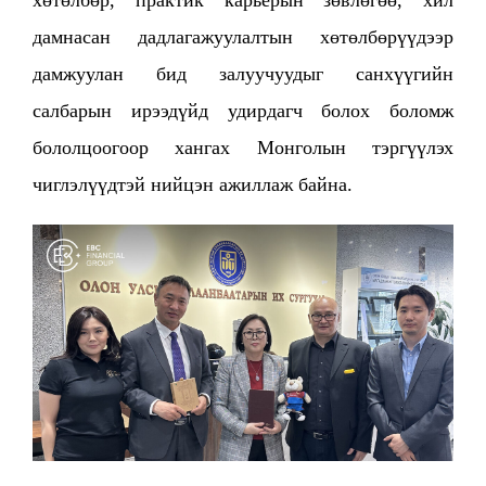
дамнасан дадлагажуулалтын хөтөлбөрүүдээр
дамжуулан бид залуучуудыг санхүүгийн
салбарын ирээдүйд удирдагч болох боломж
бололцоогоор хангах Монголын тэргүүлэх
чиглэлүүдтэй нийцэн ажиллаж байна.