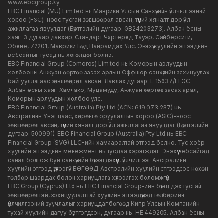
www.ebcgroup.ky
EBC Financial (MU) Limited нь Маврики Улсын Санхүүгийн үйлчилгээний
хороо (FSC)-ноос тусгай зөвшөөрөл авсан, түүний хяналт дор үйл
ажиллагаа явуулдаг (Бүртгэлийн дугаар: GB24203273). Албан ёсны
хаяг: 3 дугаар давхар, Стандарт Чартеред Тауэр, Сайберсити,
Эбене, 72201, Маврики Бүгд Найрамдах Улс. Энэхүү хуулийн этгээдийн
вебсайтыг тусад нь хөтөлдөг болно.
EBC Financial Group (Comoros) Limited нь Коморын арлуудын
холбооны Анжуан өөртөө засах арлын Оффшор санхүүгийн зохицуулах
байгууллагаас зөвшөөрөл авсан. Лавлах дугаар: L 15637/EFGC.
Албан ёсны хаяг: Хамчако, Муцамуду, Анжуан өөртөө засах арал,
Коморын арлуудын холбоо улс.
EBC Financial Group (Australia) Pty Ltd (ACN: 619 073 237) нь
Австралийн Үнэт цаас, хөрөнгө оруулалтын хороо (ASIC)-ноос
зөвшөөрөл авсан, түүний хяналт дор үйл ажиллагаа явуулдаг (Бүртгэлийн
дугаар: 500991). EBC Financial Group (Australia) Pty Ltd нь EBC
Financial Group (SVG) LLC-ийн хамааралтай этгээд болно. Тус хоёр
хуулийн этгээдийн менежмент нь тусдаа хэрэгждэг. Энэхүү вебсайтад
санал болгож буй санхүүгийн бүтээгдэхүүн, үйлчилгээг Австралийн
хуулийн этгээд үзүүлээгүй БӨГӨӨД Австралийн хуулийн этгээдээс нөхөн
төлбөр шаардах болон хариуцлага хүлээлгэх боломжгүй.
EBC Group (Cyprus) Ltd нь EBC Financial Group-ийн бүтэц дэх тусгай
зөвшөөрөлтэй, зохицуулалттай хуулийн этгээдүүдэд төлбөрийн
үйлчилгээний зуучлалыг хариуцдаг бөгөөд Кипр Улсын Компанийн
тухай хуулийн дагуу бүртгэгдсэн, дугаар нь: HE 449205. Албан ёсны