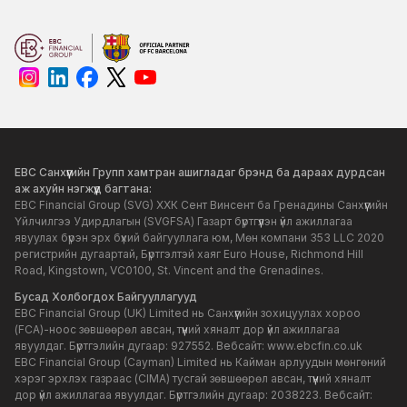
EBC Санхүүгийн Групп хамтран ашигладаг брэнд ба дараах дурдсан
аж ахуйн нэгжүүд багтана:
EBC Financial Group (SVG) ХХК Сент Винсент ба Гренадины Санхүүгийн
Үйлчилгээ Удирдлагын (SVGFSA) Газарт бүртгүүлэн үйл ажиллагаа
явуулах бүрэн эрх бүхий байгууллага юм, Мөн компани 353 LLC 2020
регистрийн дугаартай, Бүртгэлтэй хаяг Euro House, Richmond Hill
Road, Kingstown, VC0100, St. Vincent and the Grenadines.
Бусад Холбогдох Байгууллагууд
EBC Financial Group (UK) Limited нь Санхүүгийн зохицуулах хороо
(FCA)-ноос зөвшөөрөл авсан, түүний хяналт дор үйл ажиллагаа
явуулдаг. Бүртгэлийн дугаар: 927552. Вебсайт:
www.ebcfin.co.uk
EBC Financial Group (Cayman) Limited нь Кайман арлуудын мөнгөний
хэрэг эрхлэх газраас (CIMA) тусгай зөвшөөрөл авсан, түүний хяналт
дор үйл ажиллагаа явуулдаг. Бүртгэлийн дугаар: 2038223. Вебсайт: