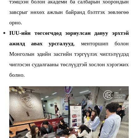
тэмцээн болон академи ба салбарын хоорондын
завсрыг нөхөх ажлын байранд бэлтгэх зөвлөгөө
орно.
IUU-ийн төгсөгчдөд зориулсан давуу эрхтэй
ажилд авах урсгалууд
, менторшип болон
Монголын эдийн засгийн тэргүүлэх чиглэлүүдэд
чиглэсэн судалгааны төслүүдтэй хослон хэрэгжих
болно.