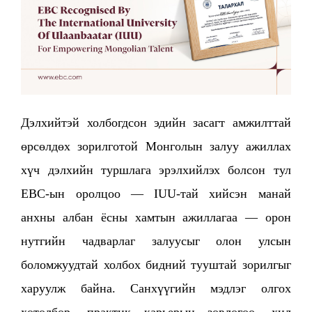
Дэлхийтэй холбогдсон эдийн засагт амжилттай
өрсөлдөх зорилготой Монголын залуу ажиллах
хүч дэлхийн туршлага эрэлхийлэх болсон тул
EBC-ын оролцоо — IUU-тай хийсэн манай
анхны албан ёсны хамтын ажиллагаа — орон
нутгийн чадварлаг залуусыг олон улсын
боломжуудтай холбох бидний тууштай зорилгыг
харуулж байна. Санхүүгийн мэдлэг олгох
хөтөлбөр, практик карьерын зөвлөгөө, хил