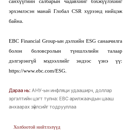
санхүүгийн салбарын чадавхийг бэхжүүлэхийг
эрхэмлэсэн манай Глобал CSR хүрээнд нийцэж
байна.
EBC Financial Group-ын дэлхийн ESG санаачилга
болон боловсролын түншлэлийн талаар
дэлгэрэнгүй мэдээллийг эндээс үзнэ үү:
https://www.ebc.com/ESG.
Дараа нь:
АНУ-ын инфляци удааширч, доллар
эргэлтийн цэгт тулна: EBC арилжаачдын цааш
анхаарах зүйлсийг тодрууллаа
Холбоотой нийтлэлүүд