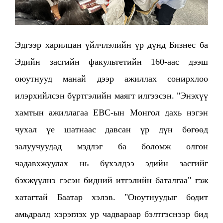
Эдгээр харилцан үйлчлэлийн үр дүнд Бизнес ба
Эдийн засгийн факультетийн 160-аас дээш
оюутнууд манай дээр ажиллах сонирхлоо
илэрхийлсэн бүртгэлийн маягт илгээсэн. "Энэхүү
хамтын ажиллагаа EBC-ын Монгол дахь нэгэн
чухал үе шатнаас давсан үр дүн бөгөөд
залуучуудад мэдлэг ба боломж олгон
чадавхжуулах нь бүхэлдээ эдийн засгийг
бэхжүүлнэ гэсэн бидний итгэлийн баталгаа" гэж
хатагтай Баатар хэлэв. "Оюутнуудыг бодит
амьдралд хэрэглэх ур чадвараар бэлтгэснээр бид