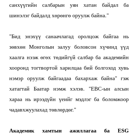
санхүүгийн салбарын уян хатан байдал ба
шинэлэг байдалд хөрөнгө оруулж байна."
"Бид энэхүү санаачлагад оролцож байгаа нь
зөвхөн Монголын залуу боловсон хүчинд үүд
хаалга нээж өгөх төдийгүй салбар ба академийн
хооронд тогтвортой харилцаа бий болгоход хувь
нэмэр оруулж байгаадаа бахархаж байна" гэж
хатагтай Баатар нэмж хэлэв. "EBC-ын алсын
хараа нь ирээдүйн үеийг мэдлэг ба боломжоор
чадавхжуулахад төвлөрдөг."
Академик хамтын ажиллагаа ба ESG