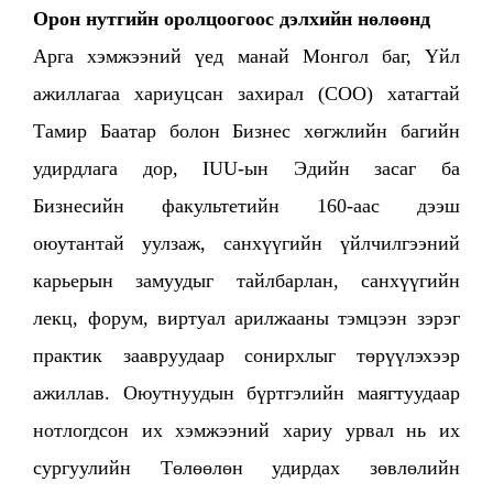
Орон нутгийн оролцоогоос дэлхийн нөлөөнд
Арга хэмжээний үед манай Монгол баг, Үйл
ажиллагаа хариуцсан захирал (COO) хатагтай
Тамир Баатар болон Бизнес хөгжлийн багийн
удирдлага дор, IUU-ын Эдийн засаг ба
Бизнесийн факультетийн 160-аас дээш
оюутантай уулзаж, санхүүгийн үйлчилгээний
карьерын замуудыг тайлбарлан, санхүүгийн
лекц, форум, виртуал арилжааны тэмцээн зэрэг
практик заавруудаар сонирхлыг төрүүлэхээр
ажиллав. Оюутнуудын бүртгэлийн маягтуудаар
нотлогдсон их хэмжээний хариу урвал нь их
сургуулийн Төлөөлөн удирдах зөвлөлийн