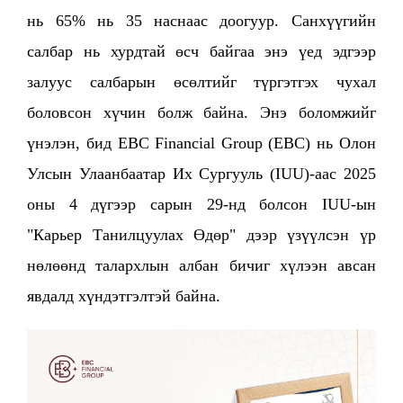
нь 65% нь 35 наснаас доогуур. Санхүүгийн
салбар нь хурдтай өсч байгаа энэ үед эдгээр
залуус салбарын өсөлтийг түргэтгэх чухал
боловсон хүчин болж байна. Энэ боломжийг
үнэлэн, бид EBC Financial Group (EBC) нь Олон
Улсын Улаанбаатар Их Сургууль (IUU)-аас 2025
оны 4 дүгээр сарын 29-нд болсон IUU-ын
"Карьер Танилцуулах Өдөр" дээр үзүүлсэн үр
нөлөөнд талархлын албан бичиг хүлээн авсан
явдалд хүндэтгэлтэй байна.