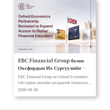
EBC Financial Group болон
Оксфордын Их Сургуулийн
Эдийн Засгийн Тэнхим нь олон
EBC Financial Group нь Oxford Economics-
нийтийн эдийн засгийн
тэй гурван жилийн хугацаатай түншлэлийг
боловсролын чиглэлээр
шинэчилж, судалгаа, шинжилгээний үр
2026-06-29
дүнг вэбинар, видеогоор олон нийтэд
түншлэлийг шинэчиллээ
хүргэнэ.