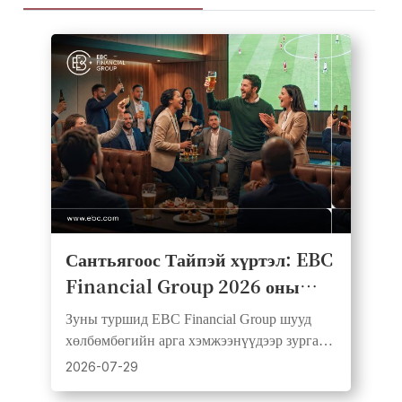
Сантьягоос Тайпэй хүртэл: EBC
Financial Group 2026 оны
хөлбөмбөгийн Watch Party
Зуны туршид EBC Financial Group шууд
цувралыг амжилттай
хөлбөмбөгийн арга хэмжээнүүдээр зургаан
өндөрлүүллээ
зах зээл, гурван тив даяар үйлчлүүлэгчид,
2026-07-29
түншүүд болон дэмжигчдийг нэгтгэсэн.