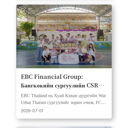
EBC Financial Group:
Бангкокийн сургуулийн CSR
өдрөөр хөлбөмбөг, боловсрол,
EBC Thailand нь Хуай Кхван дүүргийн Wat
олон нийтийн сэтгэл зүтгэл
Uthai Tharam сургуулийг зорин очиж, FC
нэгдэв
Barcelona-тай түншлэлээ дэмжин бөмбөг
2026-07-01
болон сургалтын материал хандивлав.