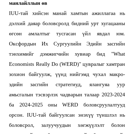
манлайллын өв
IUU-тай хийсэн манай хамтын ажиллагаа нь
дэлхий даяар боловсролд бидний урт хугацааны
өгсөн амлалтыг тусгасан үйл явдал юм.
Оксфордын Их Сургуулийн Эдийн засгийн
тэнхимийг дэмжигчийн хувиар бид "What
Economists Really Do (WERD)" цувралыг хамтран
зохион байгуулж, үүнд нийгэмд чухал макро-
эдийн засгийн стратегиуд, ялангуяа уур
амьсгалын тэсвэрлэх чадварын талаар 2023-2024
ба 2024-2025 оны WERD боловсруулалтууд
орсон. IUU-тай байгуулсан энэхүү түншлэл нь
боловсрол, залуучуудын хөгжүүлэлт болон