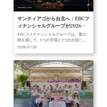
サンティアゴから台北へ：EBCフ
ィナンシャルグループが2026年
のサッカー熱狂観戦パーティーシ
EBCファイナンシャルグループは、夏の
リーズを締めくくる
間を通して、6つの市場と3つの大陸にわ
たる顧客、パートナー、サポーターを、
2026-07-29
ライブサッカーイベントを通じて結びつ
けた。