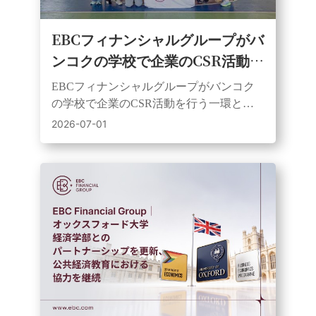
EBCフィナンシャルグループがバ
ンコクの学校で企業のCSR活動を
行う：サッカー、教育、地域貢献
EBCフィナンシャルグループがバンコク
が融合。
の学校で企業のCSR活動を行う一環とし
て、フアイクワンにあるワット・ウタ
2026-07-01
イ・タラム学校を訪問し、サッカーボー
ルや学習教材を寄贈した。