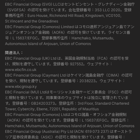
EBC Financial Group (SVG) LLCはセントビンセント・グレナディーン金融庁
（SVGFSA）の認可を受けています。会社登録番号：353 LLC 2020。登録
事務所住所：Euro House, Richmond Hill Road, Kingstown, VC0100,
St.Vincent and the Grenadines
EBC Financial Group (Comoros) Limited はコモロ連邦アンジュアン島でアン
ジュアンオフショア金融局（AOFA）の認可を受けています。ライセンス番
号：L 15637/EFGC。登録事務所住所：Hamchako, Mutsamudu,
Autonomous Island of Anjouan, Union of Comoros
関連法人：
EBC Financial Group (UK) Ltd は、英国金融規制当局（FCA）の認可を受
け、規制を遵守しています。登録番号: 927552。ウェブサイト：
www.ebcfin.co.uk
EBC Financial Group (Cayman) Ltd はケイマン諸島金融庁（CIMA）の認可
を受け、規制を遵守しています。登録番号：2038223。ウェブサイト：
www.ebcgroup.ky
EBC Financial (MU) Ltdはモーリシャス金融サービス委員会（FSC）の認可
と規制を受けています。同事業体のウェブサイトは独立に管理されていま
す。登録番号：GB24203273。登録住所：3rd Floor, Standard Chartered
Tower, Cybercity, Ebene, 72201, Republic of Mauritius
EBC Financial Group (Comoros) Ltdはコモロ諸島・オフショア金融規制
（AOFA）の認可を受けています。登録番号：L 15637/EFGC。登録住所：
Hamchako, Mutsamudu, Autonomous Island of Anjouan, Union of Comoros
EBC Financial Group (Australia) Pty Ltd (ACN: 619 073 237) はオーストラ
リア証券投資委員会（ASIC）の認可と規制を受けています。登録番号：