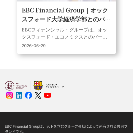
EBC Financial Group｜オック
スフォード大学経済学部とのパー
トナーシップを更新、公共経済教
EBCフィナンシャル・グループは、オッ
育における協力を継続
クスフォード・エコノミクスとのパート
ナーシップを3年間更新し、ウェビナーや
2026-06-29
動画を通じてより幅広い層に研究成果を
提供していく。
EBC Financial Groupは、以下を含むグループ会社によって所有される共同ブ
ランドです。