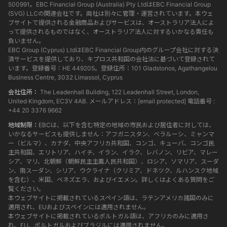
500991。EBC Financial Group (Australia) Pty LtdはEBC Financial Group
(SVG) LLCの関連会社です。両社は別々に管理・運営されています。本ウェ
ブサイトで提供される金融商品およびサービスは、オーストラリア法人によ
って提供されるものではなく、オーストラリア法人に対するいかなる責任も
負いません。
EBC Group (Cyprus) LtdはEBC Financial Group内のグループ会社に対する決
済サービスを提供しており、キプロス共和国の会社法に基づいて登録されて
います。登録番号：HE 449205。登録住所：101 Gladstonos, Agathangelou
Business Centre, 3032 Limassol, Cyprus
会社住所：
The Leadenhall Building, 122 Leadenhall Street, London,
United Kingdom, EC3V 4AB. メールアドレス：
[email protected]
電話番号 :
+44 20 3376 9662
地域制限：
EBCは、以下を含む特定の地域の市民および居住者に対しては、
いかなるサービスも提供しません：アフガニスタン、ベラルーシ、ミャンマ
ー（ビルマ）、カナダ、中央アフリカ共和国、コンゴ、キューバ、コンゴ民
主共和国、エリトリア、ハイチ、イラン、イラク、レバノン、リビア、マレー
シア、マリ、北朝鮮（朝鮮民主主義人民共和国）、ロシア、ソマリア、スーダ
ン、南スーダン、シリア、ウクライナ（クリミア、ドネツク、ルハンスク地域
を含む）、米国、ベネズエラ、およびイエメン。詳しくはよくある質問をご
覧ください。
本ウェブサイトに掲載されているスペイン語は、ラテンアメリカ諸国のみに
適用され、EUおよびスペインには適用されません。
本ウェブサイトに掲載されているポルトガル語は、アフリカのみに適用さ
れ、EU、ポルトガルおよびブラジルには適用されません。