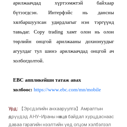
арилжаачдад хүртээмжтэй байхаар
бүтээгдсэн. Интерфэйс нь дансны
хялбаршуулсан удирдлагыг нэн тэргүүнд
тавьдаг. Copy trading хамт олон нь олон
төрлийн онцгой арилжааны дохионуудыг
агуулдаг тул шинэ арилжаачдад онцгой ач
холбогдолтой.
EBC аппликейшн татаж авах
холбоос:
https://www.ebc.com/mn/mobile
Урд:
【Эрсдэлийн анхааруулга】Амралтын
өдрүүдэд АНУ–Ираны нөхцөл байдал хурцдаснаас
даваа гарагийн нээлтийн үед огцом хэлбэлзэл