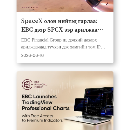
SpaceX олон нийтэд гарлаа:
EBC дээр SPCX-ээр арилжаа
хийж, АНУ-ын хувьцаа болон
EBC Financial Group нь дэлхий даяарх
ETF-үүд дээр комиссгүй
арилжаачдад түүхэн дэх хамгийн том IPO-д
арилжааны нээлтээс эхлэн хязгаарлагдмал
2026-06-16
хугацаанд гүйлгээний хураамжаас
чөлөөлөв.