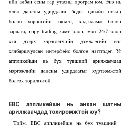
ийн албан ёсны гар утасны програм юм. Энэ нь
олон дансны удирдлага, бодит цагийн позиц
болон хөрөнгийн хяналт, хадгаламж болон
зарлага, copy trading хамт олон, мөн 24/7 олон
хэл дээрх хэрэглэгчийн дэмжлэгийг нэг
хялбаршуулсан интерфэйс болгон нэгтгэдэг. Уг
аппликейшн нь бүх түвшний арилжаачдад
мэргэжлийн дансны удирдлагыг хүртээмжтэй
болгох зорилготой.
EBC аппликейшн нь анхан шатны
арилжаачдад тохиромжтой юу?
Тийм. EBC аппликейшн нь бүх түвшний