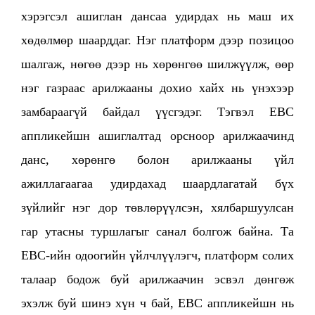
хэрэгсэл ашиглан дансаа удирдах нь маш их
хөдөлмөр шаарддаг. Нэг платформ дээр позицоо
шалгаж, нөгөө дээр нь хөрөнгөө шилжүүлж, өөр
нэг газраас арилжааны дохио хайх нь үнэхээр
замбараагүй байдал үүсгэдэг. Тэгвэл EBC
аппликейшн ашиглалтад орсноор арилжаачинд
данс, хөрөнгө болон арилжааны үйл
ажиллагаагаа удирдахад шаардлагатай бүх
зүйлийг нэг дор төвлөрүүлсэн, хялбаршуулсан
гар утасны туршлагыг санал болгож байна. Та
EBC-ийн одоогийн үйлчлүүлэгч, платформ солих
талаар бодож буй арилжаачин эсвэл дөнгөж
эхэлж буй шинэ хүн ч бай, EBC аппликейшн нь