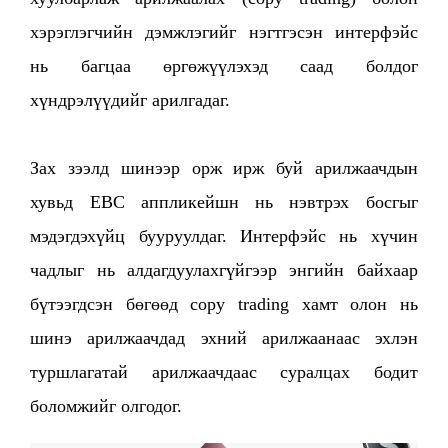
хэрэглэгчийн дэмжлэгийг нэгтгэсэн интерфэйс
нь багцаа өргөжүүлэхэд саад болдог
хүндрэлүүдийг арилгадаг.
Зах зээлд шинээр орж ирж буй арилжаачдын
хувьд EBC аппликейшн нь нэвтрэх босгыг
мэдэгдэхүйц бууруулдаг. Интерфэйс нь хүчин
чадлыг нь алдагдуулахгүйгээр энгийн байхаар
бүтээгдсэн бөгөөд copy trading хамт олон нь
шинэ арилжаачдад эхний арилжаанаас эхлэн
туршлагатай арилжаачдаас суралцах бодит
боломжийг олгодог.