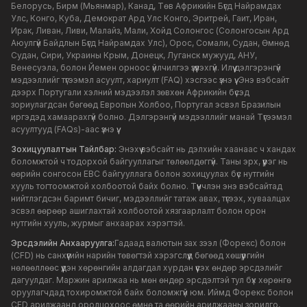
Белорусь, Бирм (Мьянмар), Канад, Төв Африкийн Бүгд Найрамдах
Улс, Конго, Куба, Демократ Ард Улс Конго, Эритрей, Гаит, Иран,
Ирак, Ливан, Ливи, Малайз, Мали, Хойд Солонгос (Солонгосын Ард
Аюулгүй Байдлын Бүгд Найрамдах Улс), Орос, Сомали, Судан, Өмнөд
Судан, Сири, Украины Крым, Донецк, Луганск мужууд, АНУ,
Венесуэла, болон Йемен орноос үйлчилгээ үзүүлэхгүй. Илүү дэлгэрэнгүй
мэдээллийг түгээмэл асуулт, хариулт (FAQ) хэсгээс үзнэ үү. Энэ вэбсайт
дээрх Португали хэлний мэдээлэл зөвхөн Африкийн бүсэд
зориулагдсан бөгөөд Европын Холбоо, Португал эсвэл Бразилын
иргэдэд хамаарахгүй болно. Дэлгэрэнгүй мэдээллийг манай Түгээмэл
асуултууд (FAQs)-аас үзнэ үү.
Зохицуулалтын Тайлбар:
Энэхүү вэбсайт нь дэлхийн хаанаас ч хандах
боломжтой ч тодорхой байгууллагыг төлөөлдөггүй. Таны эрх, үүрэг нь
өөрийн сонгосон EBC байгууллага болон зохицуулах бүс нутгийн
хууль тогтоомжтой холбоотой байх болно. Түүнчлэн энэ вэбсайтад
нийтлэгдсэн баримт бичиг, мэдээллийг татаж авах, түгээх, хуваалцах
эсвэл өөрөөр ашиглахтай холбоотой хязгаарлалт болон орон
нутгийн хууль, журмыг анхаарах хэрэгтэй.
Эрсдэлийн Анхааруулга:
Гадаад валютын зах зээл (Форекс) болон
(CFD) нь санхүүгийн нарийн төвөгтэй хэрэгслүүд бөгөөд хөшүүргийн
нөлөөллөөс үүдэн хөрөнгийн алдагдал хурдан үүсэх өндөр эрсдэлийг
дагуулдаг. Маржин арилжаа нь мөн өндөр эрсдэлтэй тул бүх хөрөнгө
оруулагчдад тохиромжтой байх боломжгүй юм. Иймд Форекс болон
CFD арилжаанд оролцохоос өмнө та өөрийн арилжааны зорилго,