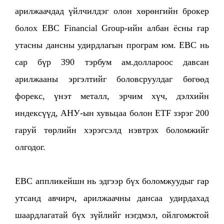
арилжаачдад үйлчилдэг олон хөрөнгийн брокер
болох EBC Financial Group-ийн албан ёсны гар
утасны дансны удирдлагын програм юм. EBC нь
сар бүр 390 тэрбум ам.доллароос давсан
арилжааны эргэлтийг боловсруулдаг бөгөөд
форекс, үнэт металл, эрчим хүч, дэлхийн
индексүүд, АНУ-ын хувьцаа болон ETF зэрэг 200
гаруй төрлийн хэрэгсэлд нэвтрэх боломжийг
олгодог.
EBC аппликейшн нь эдгээр бүх боломжуудыг гар
утсанд авчирч, арилжаачны дансаа удирдахад
шаардлагатай бүх зүйлийг нэгдмэл, ойлгомжтой