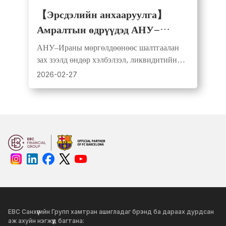
【Эрсдэлийн анхааруулга】
Амралтын өдрүүдэд АНУ–
Ираны нөхцөл байдал
АНУ–Ираны мөргөлдөөнөөс шалтгаалан
хурцдаснаас даваа гарагийн
зах зээлд өндөр хэлбэлзэл, ликвидитийн
нээлтийн үед огцом хэлбэлзэл
бууралт үүсч болзошгүй. Эрсдэл,
2026-02-27
маржингаа зөв удирдах шаардлагатай.
гарах эрсдэлтэй
EBC Санхүүгийн Групп хамтран ашигладаг брэнд ба дараах дурдсан
аж ахуйн нэгжүүд багтана: