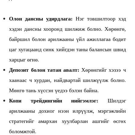
Олон дансны удирдлага:
Нэг товшилтоор хэд
хэдэн дансны хооронд шилжиж болно. Хөрөнгө,
байршил болон арилжааны үйл ажиллагаа бодит
цаг хугацаанд синк хийгдэн таны балансын швид
харцыг өгнө.
Депозит болон татан авалт:
Хөрөнгийг хэзээ ч
хаанаас ч хурдан, найдвартай шилжүүлж болно.
Мөнгө тань хүссэн үедээ бэлэн байна.
Копи трейдингийн нийгэмлэг:
Шилдэг
арилжааны дохиог нээн илрүүлж, мэргэжлийн
стратегийг амархан хуулбарлан ашгийг өсгөх
боломжтой.