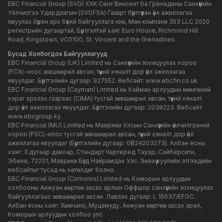
EBC Financial Group (SVG) ХХК Сент Винсент ба Гренадины Санхүүгийн
Үйлчилгээ Удирдлагын (SVGFSA) Газарт бүртгүүлэн үйл ажиллагаа
явуулах бүрэн эрх бүхий байгууллага юм, Мөн компани 353 LLC 2020
регистрийн дугаартай, Бүртгэлтэй хаяг Euro House, Richmond Hill
Road, Kingstown, VC0100, St. Vincent and the Grenadines.
Бусад Холбогдох Байгууллагууд
EBC Financial Group (UK) Limited нь Санхүүгийн зохицуулах хороо
(FCA)-ноос зөвшөөрөл авсан, түүний хяналт дор үйл ажиллагаа
явуулдаг. Бүртгэлийн дугаар: 927552. Вебсайт:
www.ebcfin.co.uk
EBC Financial Group (Cayman) Limited нь Кайман арлуудын мөнгөний
хэрэг эрхлэх газраас (CIMA) тусгай зөвшөөрөл авсан, түүний хяналт
дор үйл ажиллагаа явуулдаг. Бүртгэлийн дугаар: 2038223. Вебсайт:
www.ebcgroup.ky
EBC Financial (MU) Limited нь Маврики Улсын Санхүүгийн үйлчилгээний
хороо (FSC)-ноос тусгай зөвшөөрөл авсан, түүний хяналт дор үйл
ажиллагаа явуулдаг (Бүртгэлийн дугаар: GB24203273). Албан ёсны
хаяг: 3 дугаар давхар, Стандарт Чартеред Тауэр, Сайберсити,
Эбене, 72201, Маврики Бүгд Найрамдах Улс. Энэхүү хуулийн этгээдийн
вебсайтыг тусад нь хөтөлдөг болно.
EBC Financial Group (Comoros) Limited нь Коморын арлуудын
холбооны Анжуан өөртөө засах арлын Оффшор санхүүгийн зохицуулах
байгууллагаас зөвшөөрөл авсан. Лавлах дугаар: L 15637/EFGC.
Албан ёсны хаяг: Хамчако, Муцамуду, Анжуан өөртөө засах арал,
Коморын арлуудын холбоо улс.