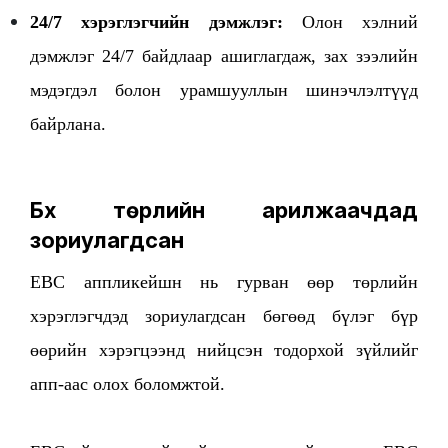
24/7 хэрэглэгчийн дэмжлэг:
Олон хэлний
дэмжлэг 24/7 байдлаар ашиглагдаж, зах зээлийн
мэдэгдэл болон урамшууллын шинэчлэлтүүд
байрлана.
Бүх төрлийн арилжаачдад
зориулагдсан
EBC аппликейшн нь гурван өөр төрлийн
хэрэглэгчдэд зориулагдсан бөгөөд бүлэг бүр
өөрийн хэрэгцээнд нийцсэн тодорхой зүйлийг
апп-аас олох боломжтой.