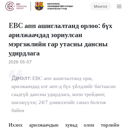
Монгол
EBC апп ашиглалтанд орлоо: бүх
арилжаачдад зориулсан
мэргэжлийн гар утасны дансны
удирдлага
2026-05-07
Дүгнэлт:
EBC апп ашиглалтанд орж,
арилжаачдад нэг апп-д бүх үйлдлийг багтаасан
саадгүй дансны удирдлага, копи трейдинг,
шилжүүлэг, 24/7 дэмжлэгийг санал болгож
байна
Ихэнх арилжаачдын хувьд олон төрлийн