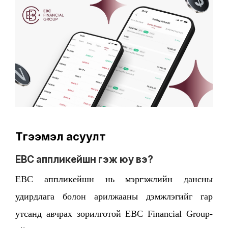
Түгээмэл асуулт
EBC
аппликейшн гэж юу вэ?
EBC аппликейшн нь мэргэжлийн дансны
удирдлага болон арилжааны дэмжлэгийг гар
утсанд авчрах зорилготой EBC Financial Group-