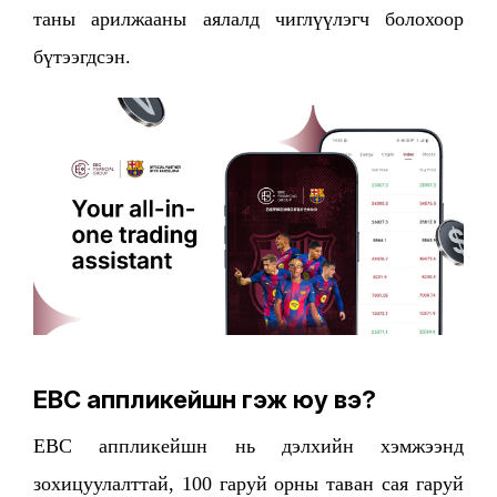
таны арилжааны аялалд чиглүүлэгч болохоор
бүтээгдсэн.
EBC аппликейшн гэж юу вэ?
EBC аппликейшн нь дэлхийн хэмжээнд
зохицуулалттай, 100 гаруй орны таван сая гаруй