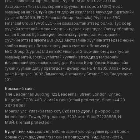
EBC Financial Group (Australia) Pty Ltd (ACN: 619 073 237) нь
Австралийн Үнэт цаас, хөрөнгө оруулалтын хороо (ASIC)-ноос
зөвшөөрөл авсан, түүний хяналт дор үйл ажиллагаа явуулдаг (Бүртгэлийн
дугаар: 500991). EBC Financial Group (Australia) Pty Ltd нь EBC
Financial Group (SVG) LLC-ийн хамааралтай этгээд болно. Тус хоёр
хуулийн этгээдийн менежмент нь тусдаа хэрэгждэг. Энэхүү вебсайтад
санал болгож буй санхүүгийн бүтээгдэхүүн, үйлчилгээг Австралийн
хуулийн этгээд үзүүлээгүй БӨГӨӨД Австралийн хуулийн этгээдээс нөхөн
төлбөр шаардах болон хариуцлага хүлээлгэх боломжгүй.
EBC Group (Cyprus) Ltd нь EBC Financial Group-ийн бүтэц дэх тусгай
зөвшөөрөлтэй, зохицуулалттай хуулийн этгээдүүдэд төлбөрийн
үйлчилгээний зуучлалыг хариуцдаг бөгөөд Кипр Улсын Компанийн
тухай хуулийн дагуу бүртгэгдсэн, дугаар нь: HE 449205. Албан ёсны
хаяг: Кипр улс, 3032 Лимассол, Агатангелу Бизнес Төв, Гладстонос
101.
Компаний хаяг:
The Leadenhall Building, 122 Leadenhall Street, London, United
Kingdom, EC3V 4AB. И-мэйл хаяг:
[email protected]
Утас: +44 20
3376 9662
Монгол улс, Улаанбаатар хот, Сүхбаатар дүүрэг, 1-р хороо, Eco
International Tower, 22-р давхар, 2203 тоот Утас: 72238888, И-
МЭЙЛ:
[email protected]
Бүс нутгийн хязгаарлалт:
EBC нь зарим улс орнуудын иргэд болон
оршин суугчдад үйлчилгээг санал болгодоггүй. Үүнд: Афганистан,