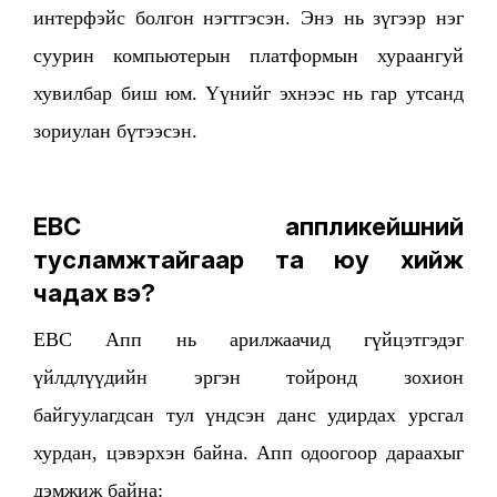
интерфэйс болгон нэгтгэсэн. Энэ нь зүгээр нэг
суурин компьютерын платформын хураангуй
хувилбар биш юм. Үүнийг эхнээс нь гар утсанд
зориулан бүтээсэн.
EBC аппликейшний
тусламжтайгаар та юу хийж
чадах вэ?
EBC Апп нь арилжаачид гүйцэтгэдэг
үйлдлүүдийн эргэн тойронд зохион
байгуулагдсан тул үндсэн данс удирдах урсгал
хурдан, цэвэрхэн байна. Апп одоогоор дараахыг
дэмжиж байна: