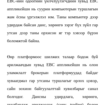
EBC-ийн одоогийн үйлчлүүлэгчдийн хувьд EBC
аппликейшн нь суурин компьютерын туршлагын
жам ёсны үргэлжлэл юм. Таны компьютер дээр
удирдаж байсан данс, хөрөнгө зэрэг бүх зүйл гар
утсан дээр таны орхисон яг тэр хэвээр бүрэн
боломжтой байна.
Өөр платформоос шилжих талаар бодож буй
арилжаачдын хувьд EBC аппликейшн нь олон
уламжлалт брокерын платформуудад байдаг
хуваагдмал гар утсаны туршлагыг орлох цэвэр,
сайн зохион байгуулалттай хувилбарыг санал
болгодог. Дансны удирдлага, хөрөнгө,
хуулбарлаж арилжаалах (copy trading) болон