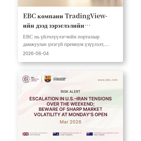
EBC компани TradingView-
ийн дээд зэрэглэлийн
графикуудыг нэвтрүүлж, ахисан
EBC нь үйлчлүүлэгчийн порталаар
түвшний индикаторуудыг үнэ
дамжуулан үнэгүй премиум үзүүлэлт,
төлбөргүй ашиглах бүрэн эрхийг
дэвшилтэт график хэрэгсэл, бодит цагийн
2026-06-04
зах зээлийн мэдээлэл хүргэж байна.
олгож эхэллээ.