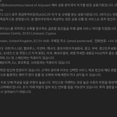
다.
앙 자치섬(Autonomous Island of Anjouan) 해외 금융 관리국의 허가를 받은 금융기관입니다. (
os
 619 073 237) 호주 증권투자위원회(ASIC)의 허가 및 규제를 받는 금융기관입니다. (라이선스 번호: 5009
법인은 상호 독립적으로 경영됩니다. 본 웹사이트에서 제공하는 모든 금융 상품 및 서비스는 호주 법
내에서 정식 라이선스를 취득하고 규제를 준수하는 글로벌 법인들을 위해 결제 서비스 처리를 지원합
iness Centre, 3032 Limassol, Cyprus
 London, United Kingdom, EC3V 4AB. 이메일 주소 :
[email protected]
. 전화번호: +44 2
 아프가니스탄, 벨라루스, 미얀마, 캐나다, 중앙아프리카공화국, 콩고, 쿠바, 콩고민주공화국, 
도, 도네츠크 및 루한스크 지역 포함), 미국, 베네수엘라, 예멘.자세한 내용은 FAQ(자주 묻는 
며, EU 및 스페인에는 적용되지 않습니다.
당되며, EU, 포르투갈, 브라질에는 적용되지 않습니다.
특정 법인에 한정되지 않습니다. 고객의 권리와 의무는 선택한 서비스 제공 법인과 해당 관할 
방식으로 활용하는 행위가 현지 법률 및 규제에 의해 제한되거나 금지될 수 있습니다.
리지로 인해 자금을 잃을 위험이 높습니다. 마진으로 거래하는 것은 높은 수준의 위험을 동반하며
게 고려해야 합니다. 초기 거래 자본의 일부 또는 전부를 잃을 가능성이 있습니다. 투자 결정을
드시 읽어보시기 바랍니다.