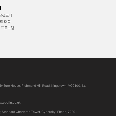
너
바르셀로나
드 대학
 프로그램
use, Richmond Hill Road, Kingstown, VC0100, St.
.ebcfin.co.uk
rd Chartered Tower, Cybercity, Ebene, 72201,