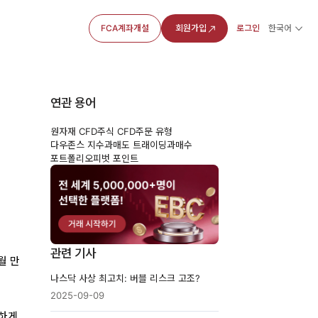
FCA계좌개설
회원가입
로그인
한국어
연관 용어
원자재 CFD
주식 CFD
주문 유형
다우존스 지수
과매도 트래이딩
과매수
포트폴리오
피벗 포인트
관련 기사
월 만
나스닥 사상 최고치: 버블 리스크 고조?
2025-09-09
강하게