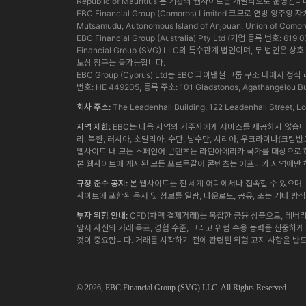
Republic of Mauritius 본 기관의 웹사이트는 개별적으로 운영됩니
EBC Financial Group (Comoros) Limited 코모로 연방 앙주
Mutsamudu, Autonomous Island of Anjouan, Union of Comor
EBC Financial Group (Australia) Pty Ltd (기업 등록 번호:
Financial Group (SVG) LLC의 특수관계 법인이며, 두 
보상 청구는 불가능합니다.
EBC Group (Cyprus) Ltd는 EBC 파이낸셜 그룹 구조 
번호: HE 449205, 등록 주소: 101 Gladstonos, Agathangelou Bus
회사 주소:
The Leadenhall Building, 122 Leadenhall Street,
지역 제한:
EBC는 다음 지역의 거주자에게 서비스를 제공하지 않습니다.
리, 북한, 러시아, 소말리아, 수단, 남수단, 시리아, 우크라이나(크림반
웹사이트 내 모든 스페인어 콘텐츠는 라틴아메리카 국가를 대상으로 하
본 웹사이트에 게시된 모든 포르투갈어 콘텐츠는 아프리카 지역에만 해
규정 준수 공지:
본 웹사이트는 전 세계 어디에서나 접속할 수 있으며, 
사이트에 포함된 문서 및 정보를 열람, 다운로드, 공유, 또는 기타 
투자 위험 안내:
CFD(차액 결제거래)는 복잡한 금융 상품으로, 레버
앞서 자신의 거래 목표, 경험 수준, 그리고 위험 수용 능력을 신중하
것이 중요합니다. 거래를 시작하기 전에 관련된 위험 고지 사항을 반
© 2026,
EBC
Financial Group (SVG) LLC. All Rights Reserved.