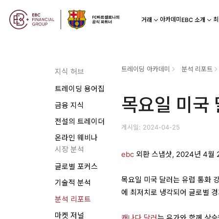
아카데미
최
거래
EBC 소개
트레이딩 아카데미
분석 리포트
지식 허브
트레이딩 용어집
목요일 미국 
금융 지식
전설의 트레이더
게시일: 2024-04-25
온라인 웨비나
시장 분석
ebc
외환 스냅샷, 2024년 4월 
글로벌 포커스
목요일 미국 달러는 유럽 통화 강
기술적 분석
에 최저치로 냉각되어 글로벌 경
분석 리포트
마켓 저널
캐나다 달러
는 유가와 함께 상승했