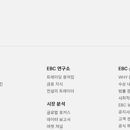
EBC 연구소
EBC
트레이딩 용어집
WHY 
진
금융 지식
수상 
전설의 트레이더
법률 
사회적
시장 분석
EBC 
공지사
글로벌 포커스
고객 
데이터 보고서
공식 
마켓 저널