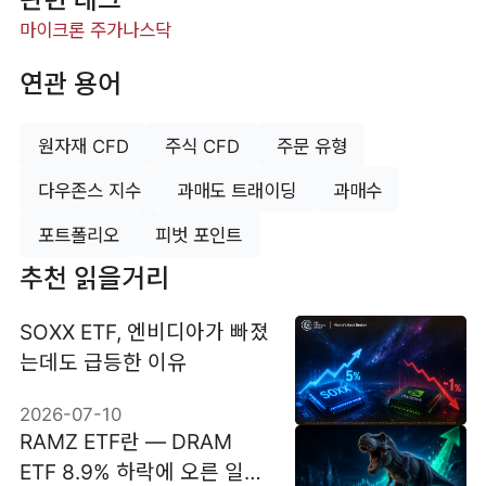
마이크론 주가
나스닥
연관 용어
원자재 CFD
주식 CFD
주문 유형
다우존스 지수
과매도 트래이딩
과매수
포트폴리오
피벗 포인트
추천 읽을거리
SOXX ETF, 엔비디아가 빠졌
는데도 급등한 이유
2026-07-10
RAMZ ETF란 — DRAM
ETF 8.9% 하락에 오른 일일