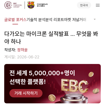
한국어
비나
글로벌 포커스
기술적 분석
분석 리포트
마켓 저널
거래 소프트웨어
다가오는 마이크론 실적발표 … 무엇을 봐
야 하나
작성자:
정하윤
게시일: 2026-06-22