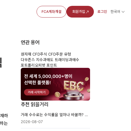
FCA계좌개설
회원가입
로그인
한국어
연관 용어
원자재 CFD
주식 CFD
주문 유형
익
다우존스 지수
과매도 트래이딩
과매수
포트폴리오
피벗 포인트
추천 읽을거리
거래 수수료는 수익률을 얼마나 바꿀까? 실제 계산과 절감법
탑재하
2026-08-07
출하는