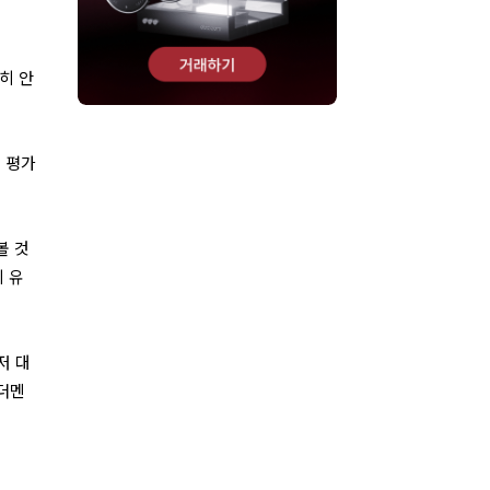
히 안
로 평가
볼 것
히 유
저 대
펀더멘