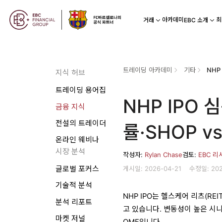
아카데미
최
거래
EBC 소개
트레이딩 아카데미
기타
지식 허브
트레이딩 용어집
NHP IPO
금융 지식
전설의 트레이더
률·SHOP vs
온라인 웨비나
시장 분석
작성자:
Rylan Chase
검토:
EBC 리
게시일: 2026-04-21
수정일: 202
글로벌 포커스
기술적 분석
NHP IPO는 헬스케어 리츠(R
분석 리포트
고 있습니다. 변동성이 높은 시
마켓 저널
OMF입니다.