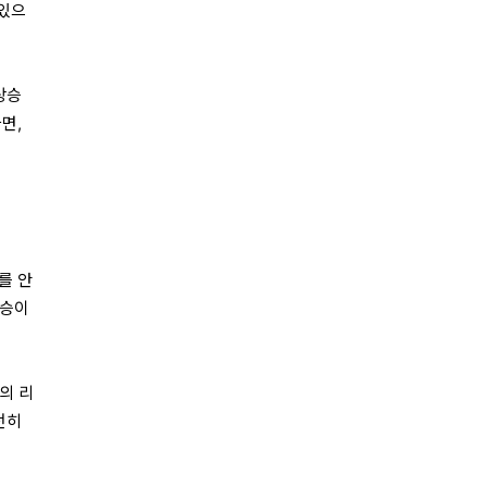
 있으
상승
면,
를 안
상승이
의 리
전히