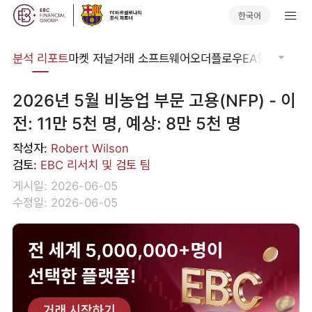
한국어
분석
분석 리포트
마켓 저널
거래 소프트웨어
오더플로우
EA툴킷
트레이
2026년 5월 비농업 부문 고용(NFP) - 이
전: 11만 5천 명, 예상: 8만 5천 명
작성자:
Robert Wilson
검토:
EBC 리서치 및 검토 팀
게시일: 2026-06-05
수정일: 2026-06-05