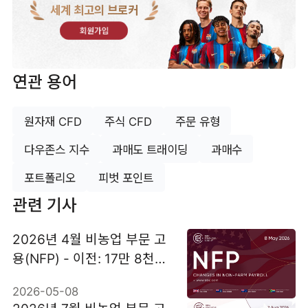
세계 최고의 브로커
회원가입
연관 용어
원자재 CFD
주식 CFD
주문 유형
다우존스 지수
과매도 트래이딩
과매수
포트폴리오
피벗 포인트
관련 기사
2026년 4월 비농업 부문 고
용(NFP) - 이전: 17만 8천
명, 예상: 6만 명
2026-05-08