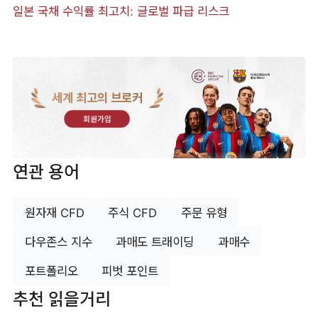
일본 국채 수익률 최고치: 글로벌 파급 리스크
세계 최고의 브로커
회원가입
연관 용어
원자재 CFD
주식 CFD
주문 유형
다우존스 지수
과매도 트래이딩
과매수
포트폴리오
피벗 포인트
추천 읽을거리