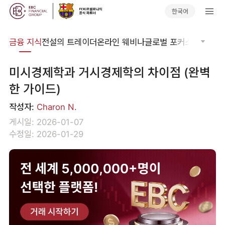
한국어
어집
금융 지식
전설의 트레이더
온라인 웨비나
글로벌 포커스
기술적 
미시경제학과 거시경제학의 차이점 (완벽
한 가이드)
작성자:
Charon N.
게시일: 2026-01-07
수정일: 2026-01-29