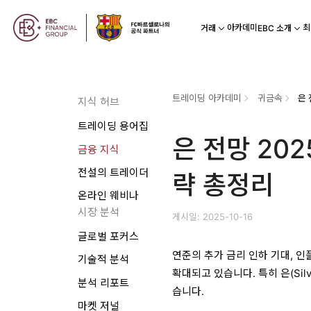
아카데미
최
거래
EBC 소개
트레이딩 아카데미
귀금속
은 
지식 허브
트레이딩 용어집
은 전망 20
금융 지식
전설의 트레이더
략 총정리
온라인 웨비나
시장 분석
게시일: 2025-10-16
글로벌 포커스
연준의 추가 금리 인하 기대, 
기술적 분석
확대되고 있습니다. 특히 은(Si
분석 리포트
습니다.
마켓 저널