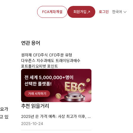
FCA계좌개설
회원가입
로그인
한국어
연관 용어
원자재 CFD
주식 CFD
주문 유형
전
다우존스 지수
과매도 트래이딩
과매수
포트폴리오
피벗 포인트
추천 읽을거리
수요가
2025년 은 가격 예측: 사상 최고가 이후, 조정 또는 추가 상승?
고 있
2025-10-24