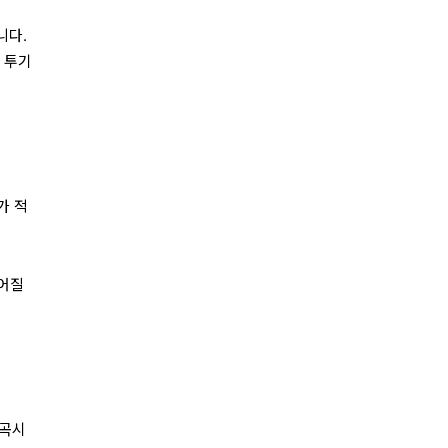
니다.
 투기
가 적
이어질
왜곡시