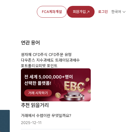
FCA계좌개설
회원가입
로그인
한국어
연관 용어
원자재 CFD
주식 CFD
주문 유형
물
다우존스 지수
과매도 트래이딩
과매수
포트폴리오
피벗 포인트
추천 읽을거리
거래에서 수렴이란 무엇일까요?
2025-12-11